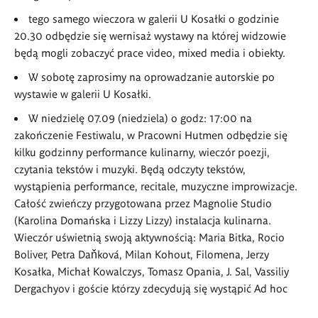
tego samego wieczora w galerii U Kosałki o godzinie
20.30 odbędzie się
wernisa
ż wystawy na kt
ó
rej widzowie
będą mogli zobaczyć prace video, mixed media i obiekty.
W sobotę zaprosimy na oprowadzanie autorskie po
wystawie w galerii U Kosałki.
W niedzielę
07.09 (niedziela) o godz: 17:00
na
zakończenie Festiwalu, w Pracowni Hutmen odbędzie się
kilku godzinny performance kulinarny, wiecz
ó
r poezji,
czytania tekst
ó
w i muzyki. Będą odczyty tekst
ó
w,
wystąpienia performance, recitale, muzyczne improwizacje.
Całość zwieńczy przygotowana przez Magnolie Studio
(Karolina Domańska i Lizzy Lizzy) instalacja kulinarna.
Wiecz
ó
r uświetnią swoją aktywnością: Maria Bitka, Rocio
Boliver, Petra Daňková, Milan Kohout, Filomena, Jerzy
Kosałka, Michał Kowalczys, Tomasz Opania,
J. Sal
, Vassiliy
Dergachyov i goście kt
ó
rzy zdecydują się wystąpić Ad hoc