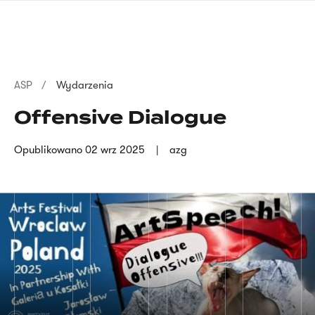
Przejdź
języka
do
migowego
treści
Ścieżka
ASP
Wydarzenia
nawigacyjna
Offensive Dialogue
Opublikowano
02 wrz 2025
azg