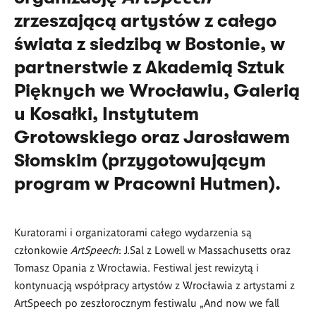
zrzeszającą artyst
ó
w z całego
świata z siedzibą w Bostonie, w
partnerstwie z Akademią Sztuk
Pięknych we Wrocławiu, Galerią
u Kosałki, Instytutem
Grotowskiego oraz Jarosławem
Słomskim (przygotowującym
program w Pracowni Hutmen).
Kuratorami i organizatorami całego wydarzenia są
członkowie
ArtSpeech
:
J.Sal
z
Lowell w Massachusetts
oraz
Tomasz Opania z Wrocławia. Festiwal jest rewizytą i
kontynuacją współpracy artyst
ó
w z Wrocławia z artystami z
ArtSpeech po zeszłorocznym festiwalu „
And now we fall