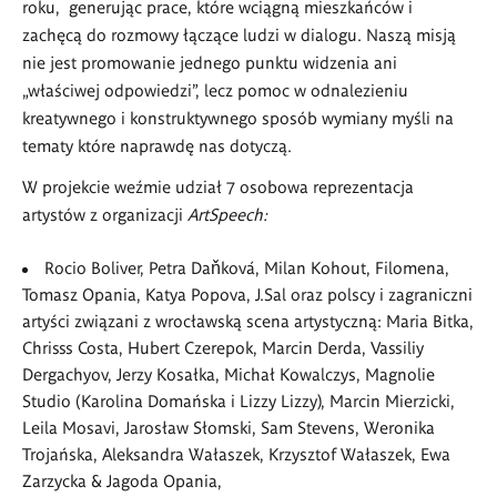
roku, generując prace, kt
ó
re wciągną mieszkańc
ó
w i
zachęcą do rozmowy łączące ludzi w dialogu. Naszą misją
nie jest promowanie jednego punktu widzenia ani
„właściwej odpowiedzi”, lecz pomoc w odnalezieniu
kreatywnego i konstruktywnego spos
ó
b wymiany myśli na
tematy kt
ó
re naprawdę nas dotyczą.
W projekcie weźmie udział 7 osobowa reprezentacja
artyst
ó
w z organizacji
ArtSpeech:
Rocio Boliver, Petra
Daňková
, Milan Kohout, Filomena
,
Tomasz Opania,
Katya Popova,
J.Sal
oraz polscy i zagraniczni
artyści związani z wrocławską scena artystyczną: Maria Bitka,
Chrisss Costa
, Hubert Czerepok, Marcin Derda, Vassiliy
Dergachyov, Jerzy Kosałka, Michał Kowalczys, Magnolie
Studio (Karolina Domańska i Lizzy Lizzy), Marcin Mierzicki,
Leila Mosavi, Jarosław Słomski, Sam Stevens, Weronika
Trojańska, Aleksandra Wałaszek, Krzysztof Wałaszek, Ewa
Zarzycka & Jagoda Opania,