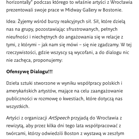
horizontally
” podczas kt
ó
rego to właśnie artyści z Wrocławia
prezentowali swoje prace w Midway Gallery w Bostonie.
Idea: Żyjemy wśr
ó
d burzy reakcyjnych sił. Sił, kt
ó
re dzielą
nas na grupy, pozostawiając sfrustrowanych, pełnych
nieufności i niechętnych do angażowania się w relacje z
tymi, z kt
ó
rymi – jak nam się m
ó
wi – się nie zgadzamy. W tej
rzeczywistości, gdzie wszyscy są wycofani, a do dialogu nic
nie zachęca, proponujemy:
Ofensywę
Dialogu!!!
Dzieła sztuki stworzone w wyniku współpracy polskich i
amerykańskich artyst
ó
w, mające na celu zaangażowanie
publiczności w rozmowę o kwestiach, kt
ó
re dotyczą nas
wszystkich.
Artyści z organizacji
ArtSpeech
przyjadą do Wrocławia z
rewizytą, aby przez kilka dni tego lata współpracować z
tw
ó
rcami, kt
ó
rzy odwiedzili Boston z wystawą w zeszłym