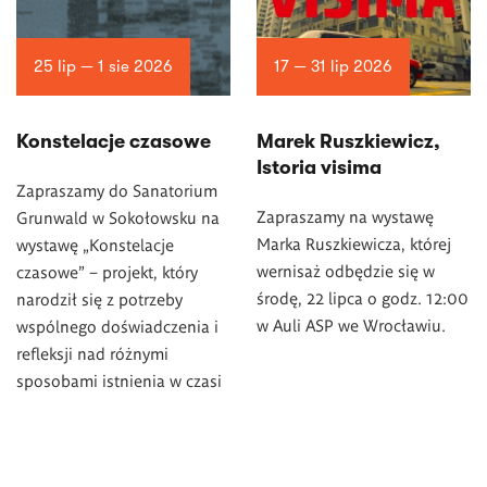
25 lip — 1 sie 2026
17 — 31 lip 2026
Konstelacje czasowe
Marek Ruszkiewicz,
Istoria visima
Zapraszamy do Sanatorium
Zapraszamy na wystawę
Grunwald w Sokołowsku na
Marka Ruszkiewicza, której
wystawę „Konstelacje
wernisaż odbędzie się w
czasowe” – projekt, który
środę, 22 lipca o godz. 12:00
narodził się z potrzeby
w Auli ASP we Wrocławiu.
wspólnego doświadczenia i
refleksji nad różnymi
sposobami istnienia w czasi