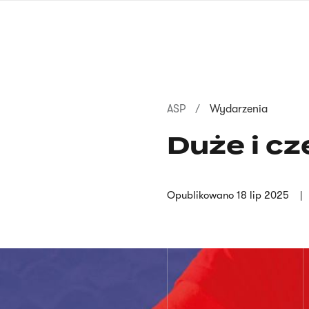
Przejdź
do
treści
Ścieżka
ASP
Wydarzenia
nawigacyjna
Duże i c
Opublikowano
18 lip 2025