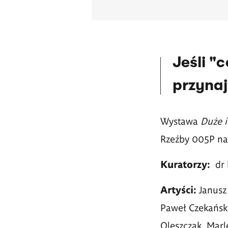
Jeśli "
przynaj
Wystawa
Duże 
Rzeźby 005P nad
Kuratorzy:
dr
Artyści:
Janusz
Paweł Czekański
Oleszczak, Marl