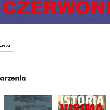
rzeźba
arzenia