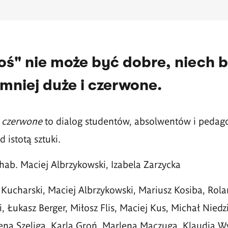
coś" nie może być dobre, niech 
mniej duże i czerwone.
i czerwone
to dialog studentów, absolwentów i peda
 istotą sztuki.
 hab. Maciej Albrzykowski, Izabela Zarzycka
 Kucharski, Maciej Albrzykowski, Mariusz Kosiba, Rol
, Łukasz Berger, Miłosz Flis, Maciej Kus, Michał Niedz
ena Szeliga, Karla Groń, Marlena Maczuga, Klaudia W