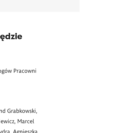
będzie
gogów Pracowni
and Grabkowski,
iewicz, Marcel
ydra, Agnieszka