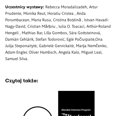
Uczestnicy wystawy:
Rebecca Moradalizadeh, Artur
Prudente, Monika Reut, Horatiu Cristea , Anda
Porumbacean, Maria Rusu, Cristina Boștină , Istvan Havadi-
Nagy-David, Cristian Mărțoiu , Iulia O. Toacaci, Arthúr-Roland
Hengeli , Mathias Bar, Lilla Gombos, Sára Gottsteinová,
Damián Cehlárik, Stefan Todorović, Eglė Počiuipaitė,Ona
Julija Steponaitytė, Gabrielė Gervickaitė, Marija Nemčenko,
Adam Engler, Oliver Hambsch, Angela Kalo, Miguel Leal,
Samuel Silva.
Czytaj także: