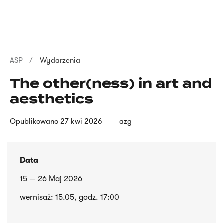
Przejdź
języka
do
migowego
treści
Ścieżka
ASP
Wydarzenia
nawigacyjna
The other(ness) in art and
aesthetics
Opublikowano
27 kwi 2026
azg
Data
15 — 26 Maj 2026
wernisaż: 15.05, godz. 17:00