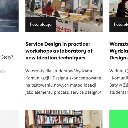
Fotorelacja
Fotorel
Service Design in practice:
Warszt
workshops as laboratory of
Wydział
 Story?
new ideation techniques
Design
Warsztaty dla studentów Wydziału
W dniu 1
ach
Komunikacji i Designu skoncentrowane
i Komuni
na testowaniu nowych metod ideacji
Baty w Zl
jako elementu procesu service design.<
studenta