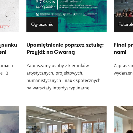
Ogłoszenie
Fotorel
rysunku
Upamiętnienie poprzez sztukę:
Finał p
eni
Przyjdź na Gwarną
nami
ramach
Zapraszamy osoby z kierunków
Zapraszam
e 12
artystycznych, projektowych,
wydarzen
humanistycznych i nauk społecznych
na warsztaty interdyscyplinarne