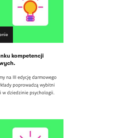
enie
unku kompetencji
owych.
my na III edycję darmowego
ykłady poprowadzą wybitni
ci w dziedzinie psychologii.