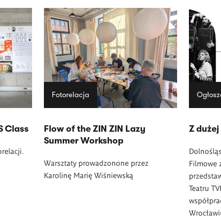
Fotorelacja
Ogłosz
S Class
Flow of the ZIN ZIN Lazy
Z dużej
Summer Workshop
elacji.
Dolnoślą
Warsztaty prowadzonone przez
Filmowe 
Karolinę Marię Wiśniewską
przedstaw
Teatru TV
współpra
Wrocławi