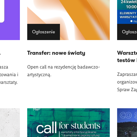
Ogłoszenie
Ogłosz
A
Transfer: nowe światy
Warszt
testów
asza
Open call na rezydencję badawczo-
Zaprasza
towania i
artystyczną.
organizo
arsztaty.
Spraw Za