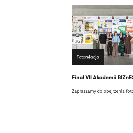
Fotorelacja
Finał VII Akademii BIZnE
Zapraszamy do obejrzenia fotor