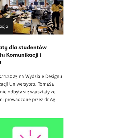
acja
aty dla studentów
u Komunikacji i
u
3.11.2025 na Wydziale Designu
kacji Uniwersytetu Tomáša
inie odbyły się warsztaty ze
mi prowadzone przez dr Ag