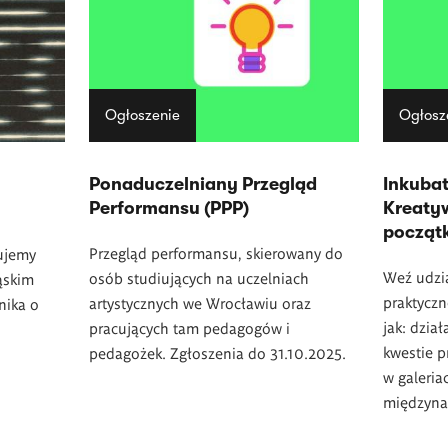
Ogłoszenie
Ogłosz
Ponaduczelniany Przegląd
Inkuba
Performansu (PPP)
Kreaty
począt
Przegląd performansu, skierowany do
ujemy
Weź udzia
osób studiujących na uczelniach
ąskim
praktyczn
artystycznych we Wrocławiu oraz
nika o
jak: dzia
pracujących tam pedagogów i
kwestie p
pedagożek. Zgłoszenia do 31.10.2025.
w galeri
międzyna