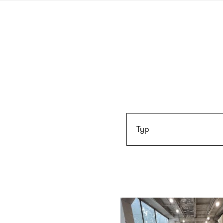
Przejdź
do
treści
Typ
Lista
artykułów