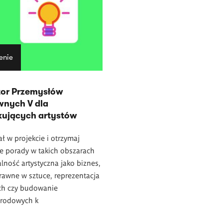
enie
tor Przemysłów
wnych V dla
kujących artystów
ł w projekcie i otrzymaj
e porady w takich obszarach
łalność artystyczna jako biznes,
rawne w sztuce, reprezentacja
ach czy budowanie
rodowych k