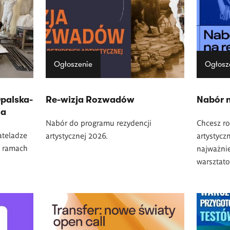
Ogłoszenie
Ogłosz
palska-
Re-wizja Rozwadów
Nabór n
ma
Nabór do programu rezydencji
Chcesz ro
ateladze
artystycznej 2026.
artystycz
w ramach
najważnie
warsztato