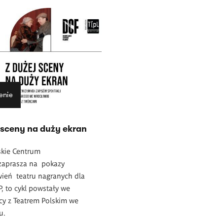
enie
 sceny na duży ekran
skie Centrum
zaprasza na pokazy
ień teatru nagranych dla
P, to cykl powstały we
cy z Teatrem Polskim we
u.