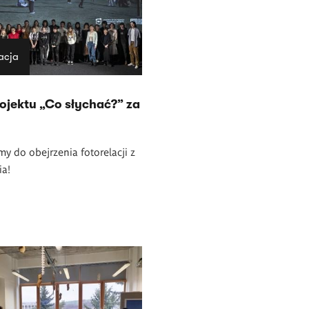
acja
rojektu „Co słychać?” za
y do obejrzenia fotorelacji z
ia!