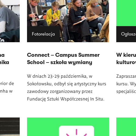
Fotorelacja
Ogłosz
na
Connect – Campus Summer
W kier
nika
School – szkoła wymiany
kultur
W dniach 23-29 października, w
Zaprasza
rior de
Sokołowsku, odbył się artystyczny kurs
kursu. W
inha
w
zawodowy zorganizowany przez
specjaliś
Fundację Sztuki Współczesnej In Situ.