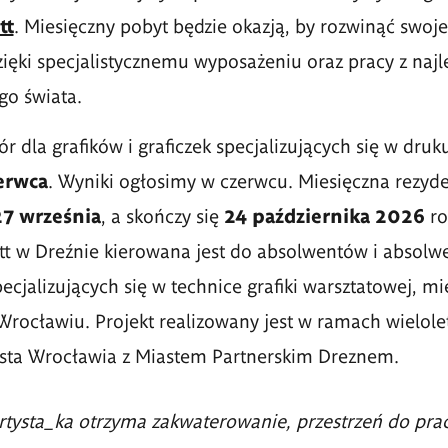
tt
. Miesięczny pobyt będzie okazją, by rozwinąć swoj
zięki specjalistycznemu wyposażeniu oraz pracy z naj
ego świata.
r dla grafików i graficzek specjalizujących się w druk
erwca
. Wyniki ogłosimy w czerwcu. Miesięczna rezyd
27 września
, a skończy się
24 października 2026
ro
tt w Dreźnie kierowana jest do absolwentów i absolwe
ecjalizujących się w technice grafiki warsztatowej, m
rocławiu. Projekt realizowany jest w ramach wielolet
sta Wrocławia z Miastem Partnerskim Dreznem.
tysta_ka otrzyma zakwaterowanie, przestrzeń do prac