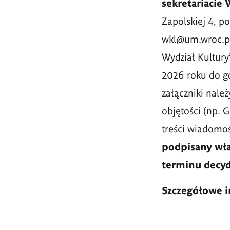
sekretariacie
Zapolskiej 4, po
wkl@um.wroc.pl)
Wydział Kultur
2026 roku do go
załączniki nale
objętości (np. 
treści wiadomo
podpisany wła
terminu decyd
Szczegółowe 