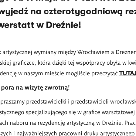
 wyjedź na czterotygodniową re
erstatt w Dreźnie!
ok artystycznej wymiany między Wrocławiem a Drezne
skiej graficzce, która dzięki tej współpracy obyła w kw
ydencję w naszym mieście mogliście przeczytać
TUTAJ
a pora na wizytę zwrotną!
praszamy przedstawicielki i przedstawicieli wrocławs
stycznego specjalizującego się w grafice warsztatowej
ch naboru na rezydencję artystyczną w Dreźnie. Pra
rszych i najważniejszych pracowni druku artystycznego