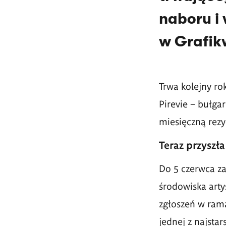
naboru i
w Grafikw
Trwa kolejny r
Pirevie – bułgar
miesięczną rez
Teraz przyszł
Do 5 czerwca za
środowiska arty
zgłoszeń w rama
jednej z najsta