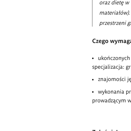
oraz dietę w
materiałów).
przestrzeni g
Czego wymag
ukończonych s
specjalizacja: g
znajomości j
wykonania pr
prowadzącym w