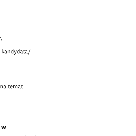
.
 kandydata/
 na temat
)
w