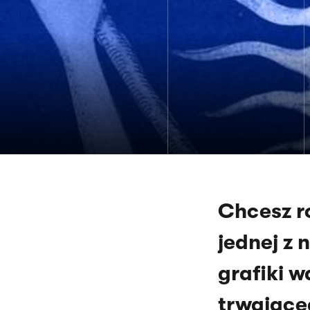
Chcesz r
jednej z 
grafiki w
trwające