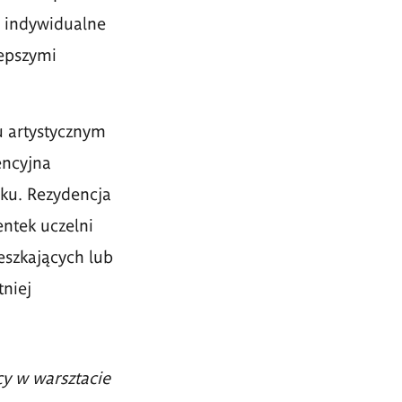
e indywidualne
lepszymi
u artystycznym
encyjna
ku. Rezydencja
ntek uczelni
ieszkających lub
niej
y w warsztacie