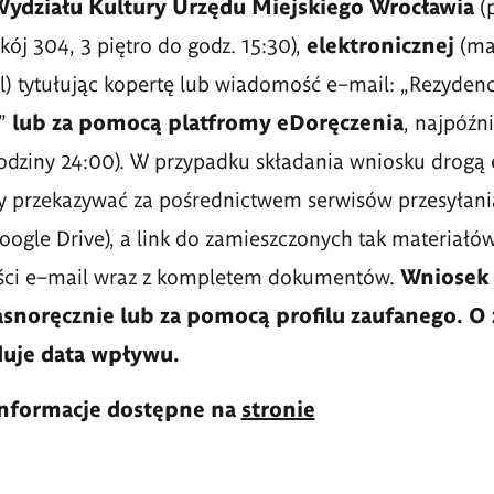
 Wydziału Kultury Urzędu Miejskiego Wrocławia
(p
kój 304, 3 piętro do godz. 15:30),
elektronicznej
(mai
 tytułując kopertę lub wiadomość e–mail: „Rezydenc
y”
lub za pomocą platfromy eDoręczenia
, najpóźn
dziny 24:00). W przypadku składania wniosku drogą 
ży przekazywać za pośrednictwem serwisów przesyłani
Google Drive), a link do zamieszczonych tak materiałó
ści e–mail wraz z kompletem dokumentów.
Wniosek 
snoręcznie lub za pomocą profilu zaufanego.
O 
uje data wpływu.
informacje dostępne na
stronie