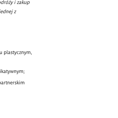
dróży i zakup
ednej z
lu plastycznym,
nikatywnym;
partnerskim