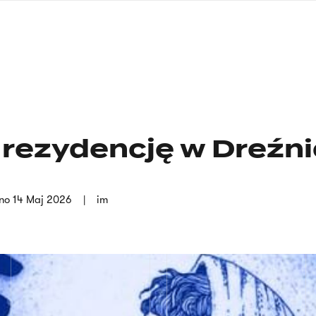
nagłówku
wersja
polska
 rezydencję w Dreźni
no
14 Maj 2026
im