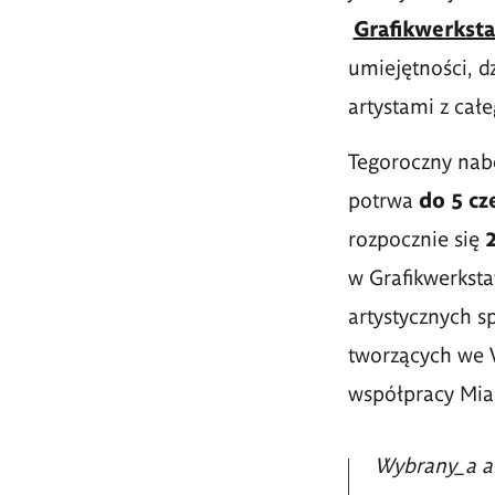
Grafikwerksta
umiejętności, d
artystami z cał
Tegoroczny nabó
potrwa
do 5 cz
rozpocznie się
w Grafikwerksta
artystycznych sp
tworzących we W
współpracy Mia
Wybrany_a ar