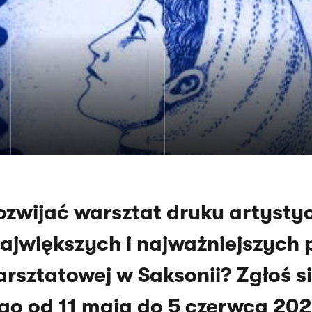
ozwijać warsztat druku artysty
największych i najważniejszych
arsztatowej w Saksonii? Zgłoś s
go od 11 maja do 5 czerwca 202