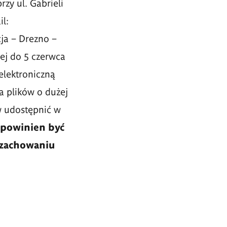
rzy ul. Gabrieli
l:
ja – Drezno –
iej do 5 czerwca
elektroniczną
a plików o dużej
w udostępnić w
powinien być
zachowaniu