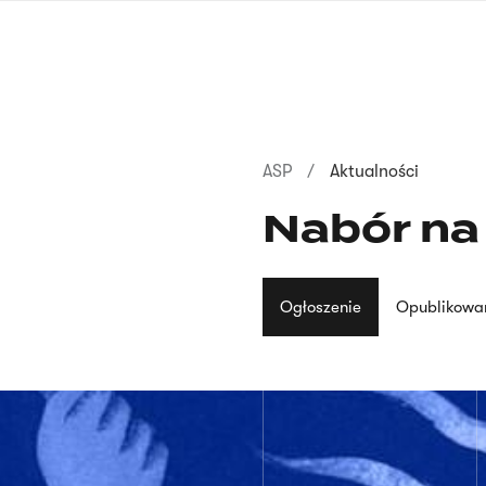
Przejdź
do
treści
Ścieżka
ASP
Aktualności
nawigacyjna
Nabór na
Ogłoszenie
Opublikowa