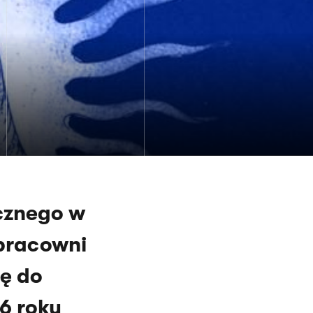
cznego w
 pracowni
ię do
6 roku