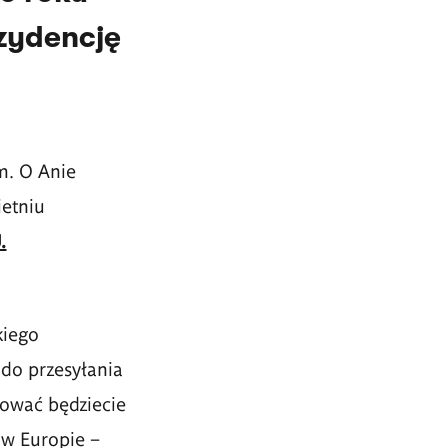
zydencję
m. O Anie
ietniu
.
kiego
 do przesyłania
cować będziecie
 w Europie –