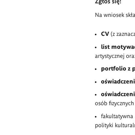
Zgłoś się!
Na wniosek skł
CV
(z zaznac
list motywa
artystycznej ora
portfolio z 
oświadczeni
oświadczeni
osób fizycznyc
fakultatywna 
polityki kultura