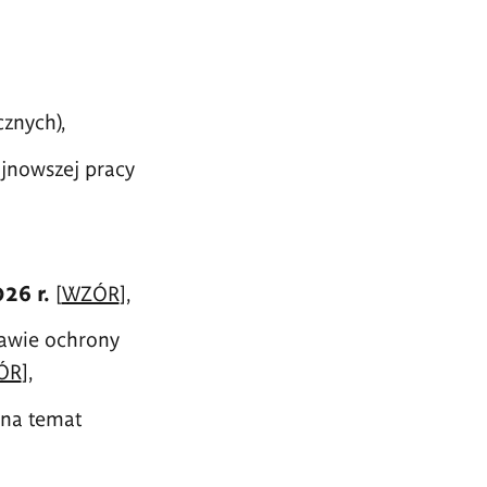
znych),
ajnowszej pracy
26 r.
[
WZÓR
],
awie ochrony
ÓR
],
 na temat