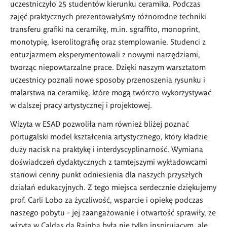
uczestniczyło 25 studentów kierunku ceramika. Podczas
zajęć praktycznych prezentowałyśmy różnorodne techniki
transferu grafiki na ceramikę, m.in. sgraffito, monoprint,
monotypię, kserolitografię oraz stemplowanie. Studenci z
entuzjazmem eksperymentowali z nowymi narzędziami,
tworząc niepowtarzalne prace. Dzięki naszym warsztatom
uczestnicy poznali nowe sposoby przenoszenia rysunku i
malarstwa na ceramikę, które mogą twórczo wykorzystywać
w dalszej pracy artystycznej i projektowej.
Wizyta w ESAD pozwoliła nam również bliżej poznać
portugalski model kształcenia artystycznego, który kładzie
duży nacisk na praktykę i interdyscyplinarność. Wymiana
doświadczeń dydaktycznych z tamtejszymi wykładowcami
stanowi cenny punkt odniesienia dla naszych przyszłych
działań edukacyjnych. ​​Z tego miejsca serdecznie dziękujemy
prof. Carli Lobo za życzliwość, wsparcie i opiekę podczas
naszego pobytu - jej zaangażowanie i otwartość sprawiły, że
wizyta w Caldas da Rainha była nie tylko inspirującym, ale