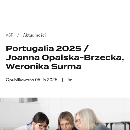
Przejdź
języka
do
migowego
treści
Ścieżka
ASP
Aktualności
nawigacyjna
Portugalia 2025 /
Joanna Opalska-Brzecka,
Weronika Surma
Opublikowano
05 lis 2025
im