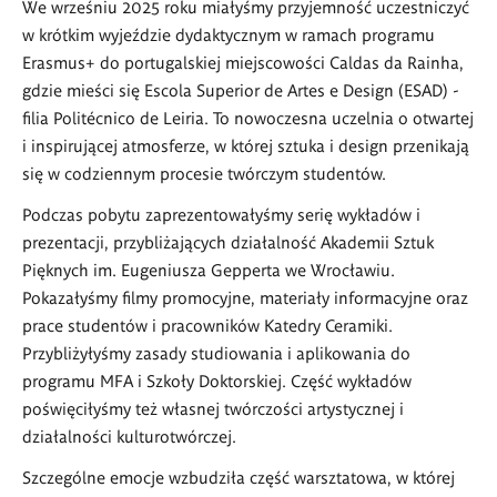
We wrześniu 2025 roku miałyśmy przyjemność uczestniczyć
w krótkim wyjeździe dydaktycznym w ramach programu
Erasmus+ do portugalskiej miejscowości Caldas da Rainha,
gdzie mieści się Escola Superior de Artes e Design (ESAD) -
filia Politécnico de Leiria. To nowoczesna uczelnia o otwartej
i inspirującej atmosferze, w której sztuka i design przenikają
się w codziennym procesie twórczym studentów.
Podczas pobytu zaprezentowałyśmy serię wykładów i
prezentacji, przybliżających działalność Akademii Sztuk
Pięknych im. Eugeniusza Gepperta we Wrocławiu.
Pokazałyśmy filmy promocyjne, materiały informacyjne oraz
prace studentów i pracowników Katedry Ceramiki.
Przybliżyłyśmy zasady studiowania i aplikowania do
programu MFA i Szkoły Doktorskiej. Część wykładów
poświęciłyśmy też własnej twórczości artystycznej i
działalności kulturotwórczej.
Szczególne emocje wzbudziła część warsztatowa, w której