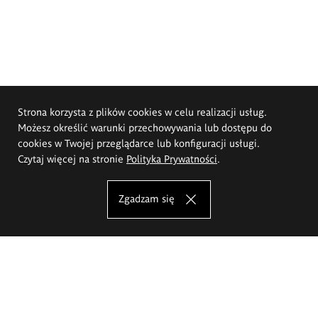
Strona korzysta z plików cookies w celu realizacji usług.
Możesz określić warunki przechowywania lub dostępu do
cookies w Twojej przeglądarce lub konfiguracji usługi.
Czytaj więcej na stronie
Polityka Prywatności
.
Zgadzam się
Akademia Sztuk Pięknych im.
Eugeniusza Gepperta we Wrocławiu