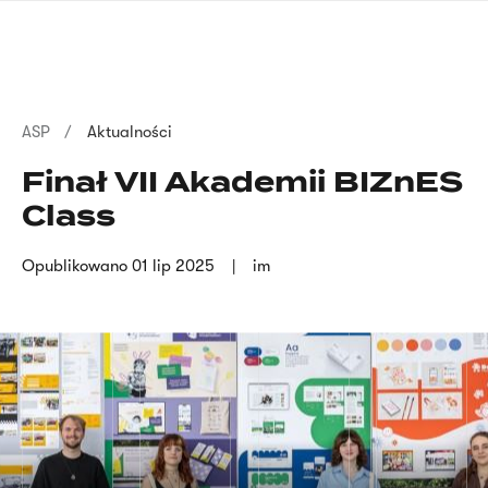
Przejdź
języka
do
migowego
treści
Ścieżka
ASP
Aktualności
nawigacyjna
Finał VII Akademii BIZnES
Class
Opublikowano
01 lip 2025
im