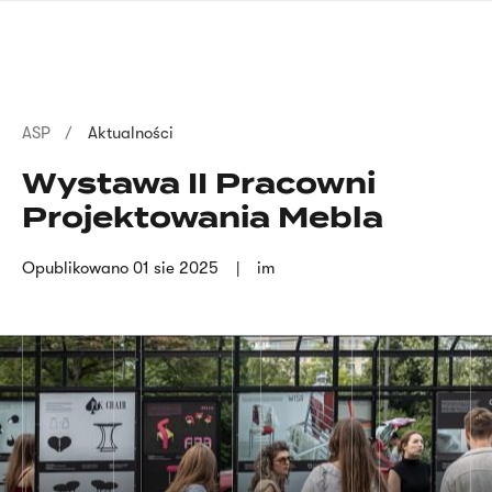
Przejdź
języka
do
migowego
treści
Ścieżka
ASP
Aktualności
nawigacyjna
Wystawa II Pracowni
Projektowania Mebla
Opublikowano
01 sie 2025
im