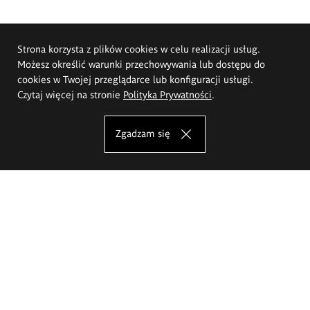
Strona korzysta z plików cookies w celu realizacji usług.
Możesz określić warunki przechowywania lub dostępu do
cookies w Twojej przeglądarce lub konfiguracji usługi.
Czytaj więcej na stronie
Polityka Prywatności
.
Zgadzam się
Akademia Sztuk Pięknych im.
Eugeniusza Gepperta we Wrocławiu
Oferta studiów
Wydział Architektury Wnętrz, Wzornictwa i Scenografii