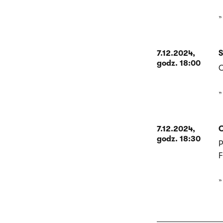
7.12.2024,
S
godz. 18:00
O
7.12.2024,
C
godz. 18:30
P
F