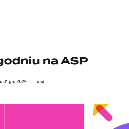
nagłówku
wersja
polska
godniu na ASP
o
01 gru 2024
and