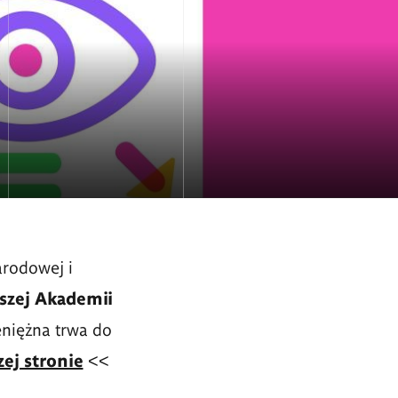
arodowej i
szej Akademii
eniężna trwa do
ej stronie
<<