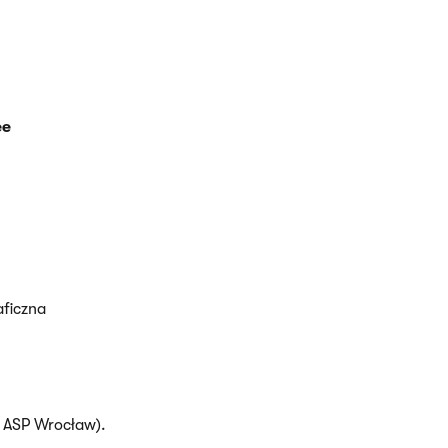
ee
ficzna
, ASP Wrocław).