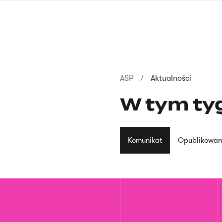
Przejdź
do
treści
Ścieżka
ASP
Aktualności
nawigacyjna
W tym ty
Komunikat
Opublikowan