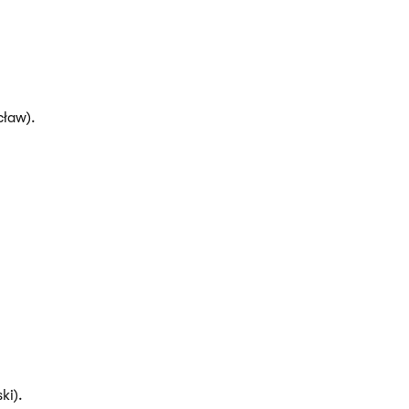
ław).
ki).