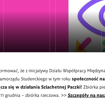
ormować, że z inicjatywy Działu Współpracy Międzyn
Samorządu Studenckiego w tym roku
społeczność na
a się w działania Szlachetnej Paczki!
Zbiórka pi
 11 grudnia
–
zbiórka rzeczowa. >>
Szczegóły na nasz