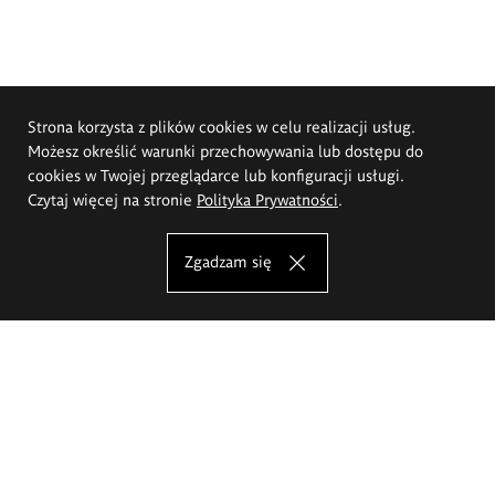
Strona korzysta z plików cookies w celu realizacji usług.
Możesz określić warunki przechowywania lub dostępu do
cookies w Twojej przeglądarce lub konfiguracji usługi.
Czytaj więcej na stronie
Polityka Prywatności
.
Zgadzam się
Akademia Sztuk Pięknych im.
Eugeniusza Gepperta we Wrocławiu
Oferta studiów