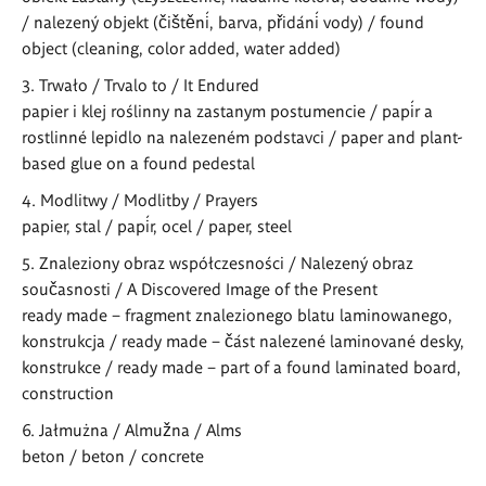
/ nalezený objekt (čištění, barva, přidání vody) / found
object (cleaning, color added, water added)
Trwało / Trvalo to / It Endured
papier i klej roślinny na zastanym postumencie / papír a
rostlinné lepidlo na nalezeném podstavci / paper and plant-
based glue on a found pedestal
Modlitwy / Modlitby / Prayers
papier, stal / papír, ocel / paper, steel
Znaleziony obraz współczesności / Nalezený obraz
současnosti / A Discovered Image of the Present
ready made – fragment znalezionego blatu laminowanego,
konstrukcja / ready made – část nalezené laminované desky,
konstrukce / ready made – part of a found laminated board,
construction
Jałmużna / Almužna / Alms
beton / beton / concrete