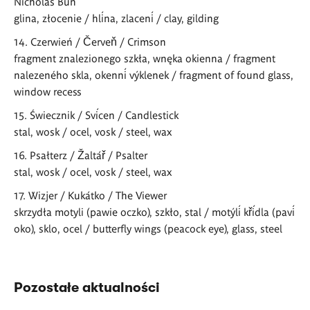
Nicholas Bun
glina, złocenie / hlína, zlacení / clay, gilding
Czerwień / Červeň / Crimson
fragment znalezionego szkła, wnęka okienna / fragment
nalezeného skla, okenní výklenek / fragment of found glass,
window recess
Świecznik / Svícen / Candlestick
stal, wosk / ocel, vosk / steel, wax
Psałterz / Žaltář / Psalter
stal, wosk / ocel, vosk / steel, wax
Wizjer / Kukátko / The Viewer
skrzydła motyli (pawie oczko), szkło, stal / motýlí křídla (paví
oko), sklo, ocel / butterfly wings (peacock eye), glass, steel
Pozostałe aktualności