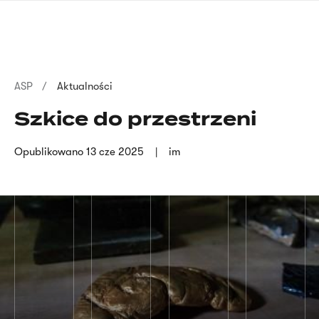
Przejdź
języka
do
migowego
treści
Ścieżka
ASP
Aktualności
nawigacyjna
Szkice do przestrzeni
Opublikowano
13 cze 2025
im