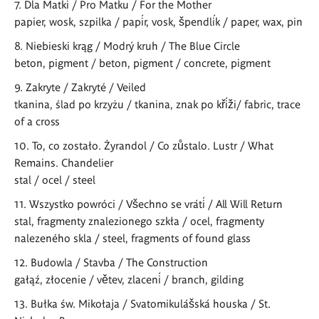
Dla Matki / Pro Matku / For the Mother
papier, wosk, szpilka / papír, vosk, špendlík / paper, wax, pin
Niebieski krąg / Modrý kruh / The Blue Circle
beton, pigment / beton, pigment / concrete, pigment
Zakryte / Zakryté / Veiled
tkanina, ślad po krzyżu / tkanina, znak po kříži/ fabric, trace
of a cross
To, co zostało. Żyrandol / Co zůstalo. Lustr / What
Remains. Chandelier
stal / ocel / steel
Wszystko powróci / Všechno se vrátí / All Will Return
stal, fragmenty znalezionego szkła / ocel, fragmenty
nalezeného skla / steel, fragments of found glass
Budowla / Stavba / The Construction
gałąź, złocenie / větev, zlacení / branch, gilding
Bułka św. Mikołaja / Svatomikulášská houska / St.