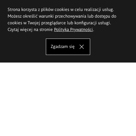
Strona korzysta z plików cookies w celu realizacji usług.
Możesz określić warunki przechowywania lub dostępu do
cookies w Twojej przeglądarce lub konfiguracji usługi.
Czytaj więcej na stronie
Polityka Prywatności
.
Zgadzam się
Akademia Sztuk Pięknych im.
Eugeniusza Gepperta we Wrocławiu
Oferta studiów
Wydział Architektury Wnętrz, Wzornictwa i Scenografii
Wydział Ceramiki i Szkła