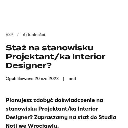
Przejdź
języka
do
migowego
treści
Ścieżka
ASP
Aktualności
nawigacyjna
Staż na stanowisku
Projektant/ka Interior
Designer?
Opublikowano
20 cze 2023
and
Planujesz zdobyć doświadczenie na
stanowisku Projektant/ka Interior
Designer? Zapraszamy na staż do Studia
Noti we Wrocławiu.