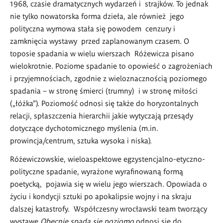
1968, czasie dramatycznych wydarzeń i strajków. To jednak
nie tylko nowatorska forma dzieła, ale również jego
polityczna wymowa stała się powodem cenzury i
zamknięcia wystawy przed zaplanowanym czasem. O
toposie spadania w wielu wierszach Różewicza pisano
wielokrotnie. Poziome spadanie to opowieść o zagrożeniach
i przyjemnościach, zgodnie z wieloznacznością poziomego
spadania – w stronę śmierci (trumny) i w stronę miłości
(„łóżka”). Poziomość odnosi się także do horyzontalnych
relacji, spłaszczenia hierarchii jakie wytyczają przesądy
dotyczące dychotomicznego myślenia (m.in.
prowincja/centrum, sztuka wysoka i niska).
Różewiczowskie, wieloaspektowe egzystencjalno-etyczno-
polityczne spadanie, wyrażone wyrafinowaną formą
poetycką, pojawia się w wielu jego wierszach. Opowiada o
życiu i kondycji sztuki po apokalipsie wojny i na skraju
dalszej katastrofy. Współczesny wrocławski team tworzący
wystawę
Obecnie spada się poziomo
odnosi się do