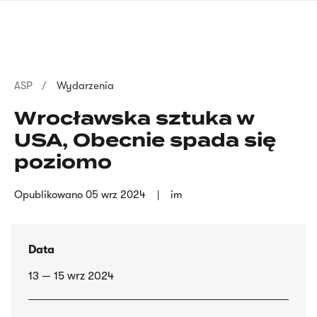
Przejdź
języka
do
migowego
treści
Ścieżka
ASP
Wydarzenia
nawigacyjna
Wrocławska sztuka w
USA, Obecnie spada się
poziomo
Opublikowano
05 wrz 2024
im
Data
13 — 15 wrz 2024