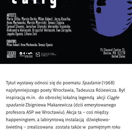
Tytuł wystawy odnosi się do poematu
Spadanie
(1968)
najsłynniejszego poety Wrocławia, Tadeusza Różewicza. Był
inspiracją m.in. do obrosłej lokalną legendą akcji
Ciągłe
spadanie
Zbigniewa Makarewicza (dziś emerytowanego
profesora ASP we Wrocławiu).
Akcja ta
– coś między
happeningiem, a labiryntową instalacją dźwiękowo-
świetlną – zrealizowana została także w pamiętnym roku