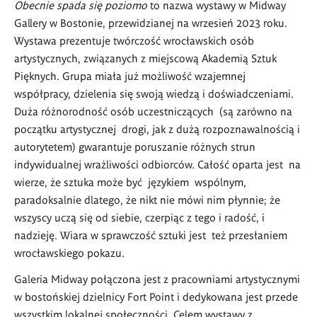
Obecnie spada się poziomo
to nazwa wystawy w Midway
Gallery w Bostonie, przewidzianej na wrzesień 2023 roku.
Wystawa prezentuje twórczość wrocławskich osób
artystycznych, związanych z miejscową Akademią Sztuk
Pięknych. Grupa miała już możliwość wzajemnej
współpracy, dzielenia się swoją wiedzą i doświadczeniami.
Duża różnorodność osób uczestniczących (są zarówno na
początku artystycznej drogi, jak z dużą rozpoznawalnością i
autorytetem) gwarantuje poruszanie różnych strun
indywidualnej wrażliwości odbiorców. Całość oparta jest na
wierze, że sztuka może być językiem wspólnym,
paradoksalnie dlatego, że nikt nie mówi nim płynnie; że
wszyscy uczą się od siebie, czerpiąc z tego i radość, i
nadzieję. Wiara w sprawczość sztuki jest też przesłaniem
wrocławskiego pokazu.
Galeria Midway połączona jest z pracowniami artystycznymi
w bostońskiej dzielnicy Fort Point i dedykowana jest przede
wszystkim lokalnej społeczności. Celem wystawy z