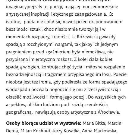
imaginacyjnej siły tej poezji, mającej moc jednocześnie
artystycznej inspiracji i etycznego zaangażowania. Co
istotne, poeta nie cofał się nawet przed eksponowaniem
bezsilności sztuki, choć niezłomnie tworzył ją i w
momentach rozpaczy, i radości. U Różewicza gwiazdy
spadają z rozchylonymi wargami, tak jakby ich jedynym
pragnieniem przed zgaśnięciem była niemożliwa, nie
przypisana im erotyczna rozkosz. Z kolei ciała kobiet
spadają w ogień, kontrując chęć życia i miłosne rozpalenie
beznadziejnością i tragizmem przypisanego im losu. Poecie
nieobca jest też ironia, gdy podkreśla że forma spadającego
wodospadu pozwala pogodzić się mu z rzeczywistością i
określić możliwości i formę jego poezji. Do wszystkich tych
aspektów, bliskim ludziom pod każdą szerokością
geograficzną, nawiązują osoby artystyczne z Wrocławia.
Osoby biorące udział w wystawie:
Maria Bitka, Marcin
Derda, Milan Kochout, Jerzy Kosałka, Anna Markowska,