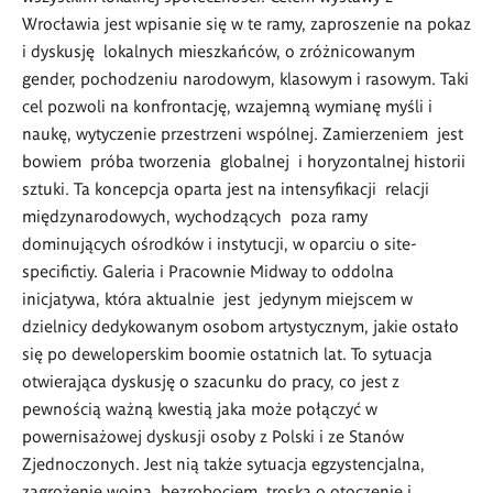
Wrocławia jest wpisanie się w te ramy, zaproszenie na pokaz
i dyskusję lokalnych mieszkańców, o zróżnicowanym
gender, pochodzeniu narodowym, klasowym i rasowym. Taki
cel pozwoli na konfrontację, wzajemną wymianę myśli i
naukę, wytyczenie przestrzeni wspólnej. Zamierzeniem jest
bowiem próba tworzenia globalnej i horyzontalnej historii
sztuki. Ta koncepcja oparta jest na intensyfikacji relacji
międzynarodowych, wychodzących poza ramy
dominujących ośrodków i instytucji, w oparciu o site-
specifictiy. Galeria i Pracownie Midway to oddolna
inicjatywa, która aktualnie jest jedynym miejscem w
dzielnicy dedykowanym osobom artystycznym, jakie ostało
się po deweloperskim boomie ostatnich lat. To sytuacja
otwierająca dyskusję o szacunku do pracy, co jest z
pewnością ważną kwestią jaka może połączyć w
powernisażowej dyskusji osoby z Polski i ze Stanów
Zjednoczonych. Jest nią także sytuacja egzystencjalna,
zagrożenie wojną, bezrobociem, troska o otoczenie i