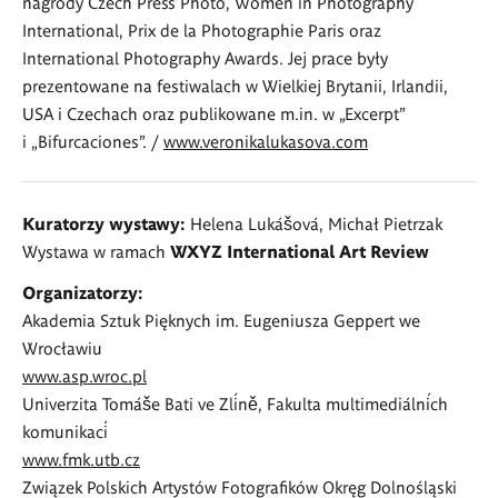
nagrody Czech Press Photo, Women in Photography
International, Prix de la Photographie Paris oraz
International Photography Awards. Jej prace były
prezentowane na festiwalach w Wielkiej Brytanii, Irlandii,
USA i Czechach oraz publikowane m.in. w „Excerpt”
i „Bifurcaciones”. /
www.veronikalukasova.com
Kuratorzy wystawy:
Helena Lukášová, Michał Pietrzak
Wystawa w ramach
WXYZ International Art Review
Organizatorzy:
Akademia Sztuk Pięknych im. Eugeniusza Geppert we
Wrocławiu
www.asp.wroc.pl
Univerzita Tomáše Bati ve Zlíně, Fakulta multimediálních
komunikací
www.fmk.utb.cz
Związek Polskich Artystów Fotografików Okręg Dolnośląski