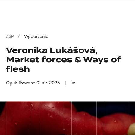
Przejdź
języka
do
migowego
treści
Ścieżka
ASP
Wydarzenia
nawigacyjna
Veronika Lukášová,
Market forces & Ways of
flesh
Opublikowano
01 sie 2025
im