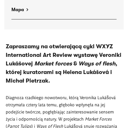
Mapa
Zapraszamy na otwierającą cykl
WXYZ
International Art Review
wystawę Veroniki
Lukášovej
Market forces
&
Ways of flesh
,
której kuratorami są
Helena Lukášová i
Michał Pietrzak
.
Diagnoza rzadkiego nowotworu, którą Veronika Lukášová
otrzymała cztery lata temu, głęboko wpłynęła na jej
podejście twórcze, pogłębiając zainteresowanie sensem
życia i odpornością natury. W projektach
Market Forces
(
Parrot Tulips
) i
Ways of Flesh
Lukášová snuje rozważania