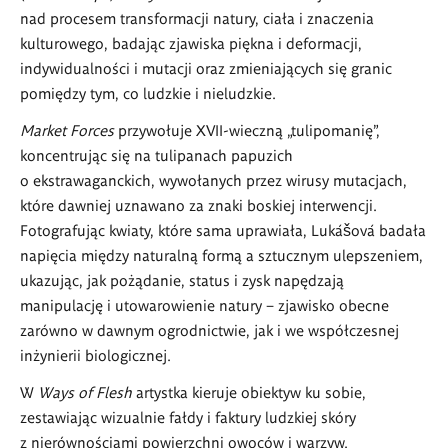
nad procesem transformacji natury, ciała i znaczenia
kulturowego, badając zjawiska piękna i deformacji,
indywidualności i mutacji oraz zmieniających się granic
pomiędzy tym, co ludzkie i nieludzkie.
Market Forces
przywołuje XVII-wieczną „tulipomanię”,
koncentrując się na tulipanach papuzich
o ekstrawaganckich, wywołanych przez wirusy mutacjach,
które dawniej uznawano za znaki boskiej interwencji.
Fotografując kwiaty, które sama uprawiała, Lukášová badała
napięcia między naturalną formą a sztucznym ulepszeniem,
ukazując, jak pożądanie, status i zysk napędzają
manipulację i utowarowienie natury – zjawisko obecne
zarówno w dawnym ogrodnictwie, jak i we współczesnej
inżynierii biologicznej.
W
Ways of Flesh
artystka kieruje obiektyw ku sobie,
zestawiając wizualnie fałdy i faktury ludzkiej skóry
z nierównościami powierzchni owoców i warzyw.