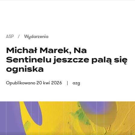
Przejdź
języka
do
migowego
treści
Ścieżka
ASP
Wydarzenia
nawigacyjna
Michał Marek, Na
Sentinelu jeszcze palą się
ogniska
Opublikowano
20 kwi 2026
azg