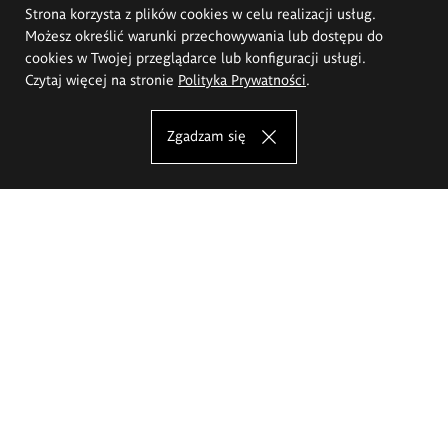
Strona korzysta z plików cookies w celu realizacji usług.
Możesz określić warunki przechowywania lub dostępu do
cookies w Twojej przeglądarce lub konfiguracji usługi.
Czytaj więcej na stronie
Polityka Prywatności
.
Zgadzam się
Akademia Sztuk Pięknych im.
Eugeniusza Gepperta we Wrocławiu
Oferta studiów
Wydział Architektury Wnętrz, Wzornictwa i Scenografii
Wydział Ceramiki i Szkła
Wydział Grafiki i Sztuki Mediów