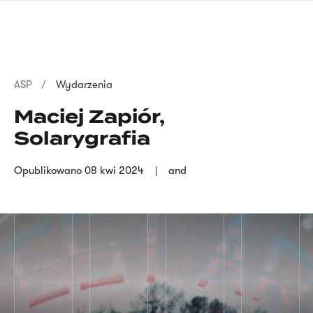
Przejdź
języka
do
migowego
treści
Ścieżka
ASP
Wydarzenia
nawigacyjna
Maciej Zapiór,
Solarygrafia
Opublikowano
08 kwi 2024
and