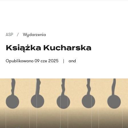
Przejdź
języka
do
migowego
treści
Ścieżka
ASP
Wydarzenia
nawigacyjna
Książka Kucharska
Opublikowano
09 cze 2025
and