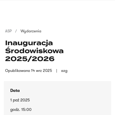
Przejdź
języka
do
migowego
treści
Ścieżka
ASP
Wydarzenia
nawigacyjna
Inauguracja
Środowiskowa
2025/2026
Opublikowano
14 wrz 2025
azg
Data
1 paź 2025
godz. 15:00