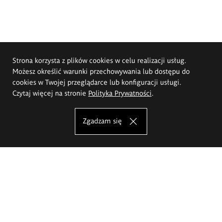
Strona korzysta z plików cookies w celu realizacji usług.
Możesz określić warunki przechowywania lub dostępu do
cookies w Twojej przeglądarce lub konfiguracji usługi.
Czytaj więcej na stronie
Polityka Prywatności
.
Zgadzam się
Akademia Sztuk Pięknych im.
Eugeniusza Gepperta we Wrocławiu
Oferta studiów