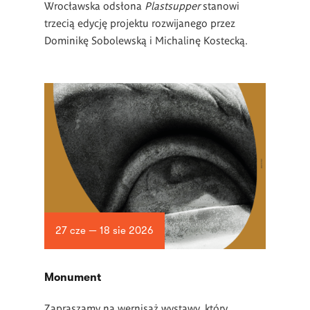
Wrocławska odsłona
Plastsupper
stanowi
trzecią edycję projektu rozwijanego przez
Dominikę Sobolewską i Michalinę Kostecką.
27 cze — 18 sie 2026
Monument
Zapraszamy na wernisaż wystawy, który