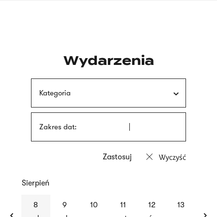
Przejdź
języka
do
migowego
treści
Wydarzenia
Kategoria
Zakres dat:
Wyczyść
Sierpień
previous
nex
8
9
10
11
12
13