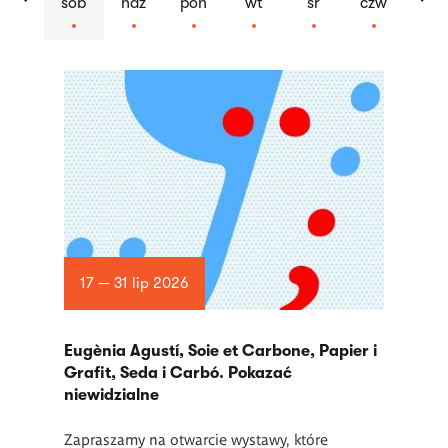
sob
ndz
pon
wt
śr
czw
Lista
artykułów
17 — 31 lip 2026
Eugènia Agustí, Soie et Carbone, Papier i
Grafit, Seda i Carbó. Pokazać
niewidzialne
Zapraszamy na otwarcie wystawy, które