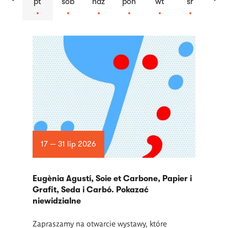
pt
sob
ndz
pon
wt
śr
Lista
artykułów
17 — 31 lip 2026
Eugènia Agustí, Soie et Carbone, Papier i
Grafit, Seda i Carbó. Pokazać
niewidzialne
Zapraszamy na otwarcie wystawy, które