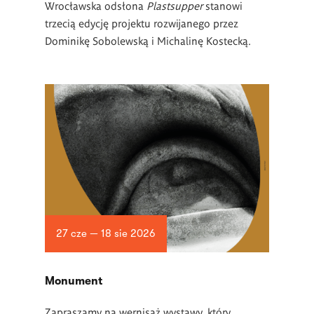
Wrocławska odsłona
Plastsupper
stanowi
trzecią edycję projektu rozwijanego przez
Dominikę Sobolewską i Michalinę Kostecką.
27 cze — 18 sie 2026
Monument
Zapraszamy na wernisaż wystawy, który