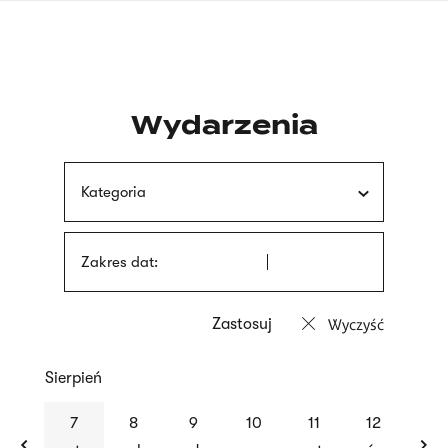
Przejdź
języka
do
migowego
treści
Wydarzenia
Kategoria
Zakres dat:
Wyczyść
Sierpień
previous
nex
7
8
9
10
11
12