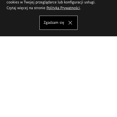
cookies w Twojej przeglądarce lub konfiguracji usługi.
Czytaj więcej na stronie
Polityka Prywatności
.
Zgadzam się
Akademia Sztuk Pięknych im.
Eugeniusza Gepperta we Wrocławiu
Oferta studiów
Wydział Architektury Wnętrz, Wzornictwa i Scenografii
Wydział Ceramiki i Szkła
Wydział Grafiki i Sztuki Mediów
Wydział Malarstwa i Rysunku