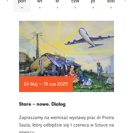
pon
wt
śr
czw
pt
sob
Lista
artykułów
26 Maj — 15 cze 2025
Stare – nowe. Dialog
Zapraszamy na wernisaż wystawy prac dr Piotra
Saula, który odbędzie się
1 czerwca w Sztuce na
miejscu.