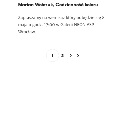
Marian Wołczuk, Codzienność koloru
Zapraszamy na wernisaż który odbędzie się 8
maja o godz. 17:00 w Galerii NEON ASP
Wrocław.
Stronicowanie
1
2
Bieżąca
Page
strona