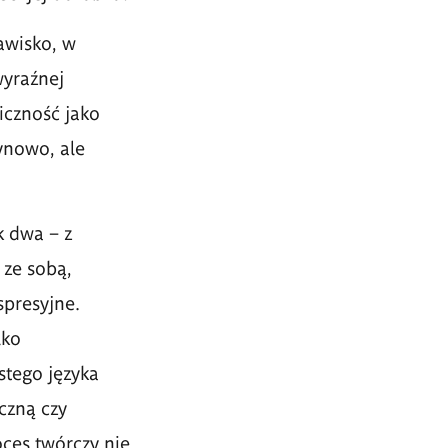
jawisko, w
wyraźnej
iczność jako
ynowo, ale
k dwa – z
 ze sobą,
spresyjne.
lko
tego języka
czną czy
oces twórczy nie