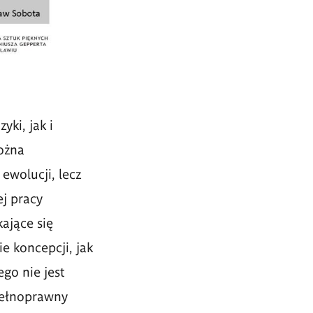
yki, jak i
ożna
ewolucji, lecz
ej pracy
ające się
e koncepcji, jak
ego nie jest
pełnoprawny