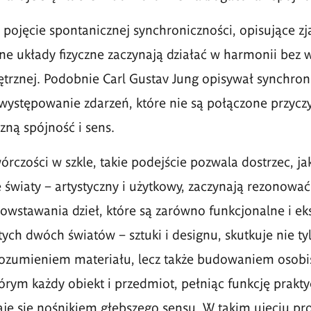
e pojęcie spontanicznej synchroniczności, opisujące z
ne układy fizyczne zaczynają działać w harmonii bez 
trznej. Podobnie Carl Gustav Jung opisywał synchron
ystępowanie zdarzeń, które nie są połączone przycz
ną spójność i sens.
órczości w szkle, takie podejście pozwala dostrzec, ja
światy – artystyczny i użytkowy, zaczynają rezonować
wstawania dzieł, które są zarówno funkcjonalne i ek
tych dwóch światów – sztuki i designu, skutkuje nie ty
ozumieniem materiału, lecz także budowaniem osobis
órym każdy obiekt i przedmiot, pełniąc funkcję prakty
aje się nośnikiem głębszego sensu. W takim ujęciu pr