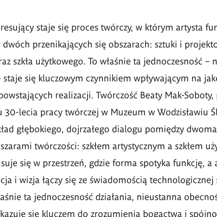
resujący staje się proces twórczy, w którym artysta fu
dwóch przenikających się obszarach: sztuki i projekt
raz szkła użytkowego. To właśnie ta jednoczesność – ni
 staje się kluczowym czynnikiem wpływającym na jako
owstających realizacji. Twórczość Beaty Mak-Soboty,
zu 30-lecia pracy twórczej w Muzeum w Wodzisławiu Ś
kład głębokiego, dojrzałego dialogu pomiędzy dwoma
zarami twórczości: szkłem artystycznym a szkłem uż
suje się w przestrzeń, gdzie forma spotyka funkcję, a 
ncja i wizja łączy się ze świadomością technologicznej
aśnie ta jednoczesność działania, nieustanna obecno
okazuje się kluczem do zrozumienia bogactwa i spójnoś