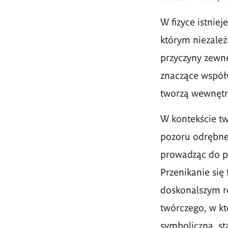
W fizyce istniej
którym niezależ
przyczyny zewnę
znaczące współw
tworzą wewnętrz
W kontekście tw
pozoru odrębne 
prowadząc do po
Przenikanie się 
doskonalszym r
twórczego, w kt
symboliczną, st