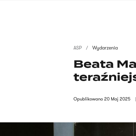
Przejdź
do
treści
Ścieżka
ASP
Wydarzenia
nawigacyjna
Beata Ma
teraźniej
Opublikowano
20 Maj 2025