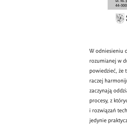
W odniesieniu do
rozumianej w du
powiedzieć, że 
raczej harmonij
zaczynają oddzi
procesy, z któr
i rozwiązań tech
jedynie prakty