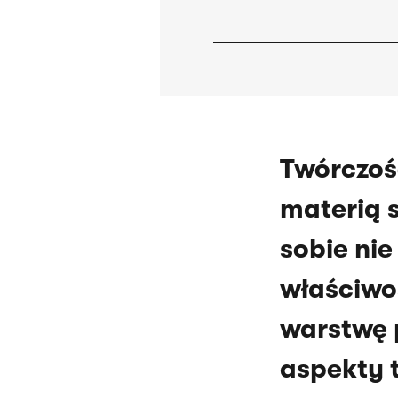
Twórczoś
materią s
sobie ni
właściwo
warstwę p
aspekty 