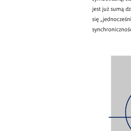
jest już sumą d
się „jednocześn
synchronicznośc