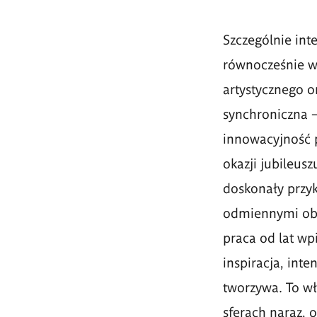
Szczególnie inte
równocześnie w 
artystycznego o
synchroniczna –
innowacyjność p
okazji jubileus
doskonały przy
odmiennymi obs
praca od lat wpi
inspiracja, inte
tworzywa. To wł
sferach naraz, 