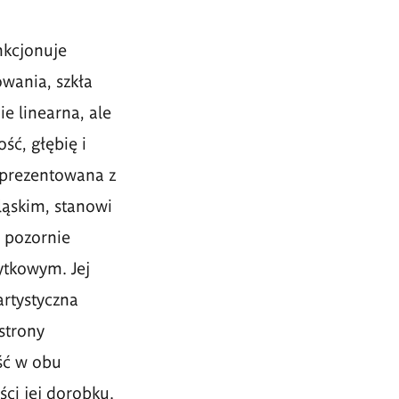
nkcjonuje
owania, szkła
e linearna, ale
ść, głębię i
 prezentowana z
ląskim, stanowi
 pozornie
ytkowym. Jej
artystyczna
 strony
ść w obu
ci jej dorobku.