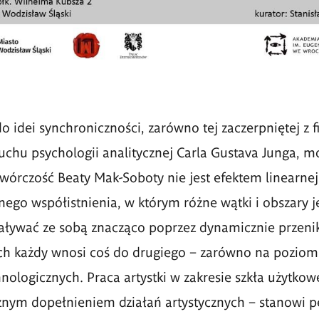
 idei synchroniczności, zarówno tej zaczerpniętej z fiz
chu psychologii analitycznej Carla Gustava Junga, m
twórczość Beaty Mak-Soboty nie jest efektem linearnej 
nego współistnienia, w którym różne wątki i obszary j
aływać ze sobą znacząco poprzez dynamicznie przenik
ych każdy wnosi coś do drugiego – zarówno na poziomi
nologicznych. Praca artystki w zakresie szkła użytkow
cznym dopełnieniem działań artystycznych – stanowi 