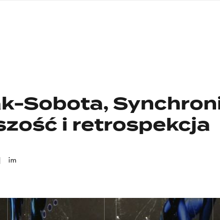
nagłówku
wersja
polska
k-Sobota, Synchroni
szość i retrospekcja
im