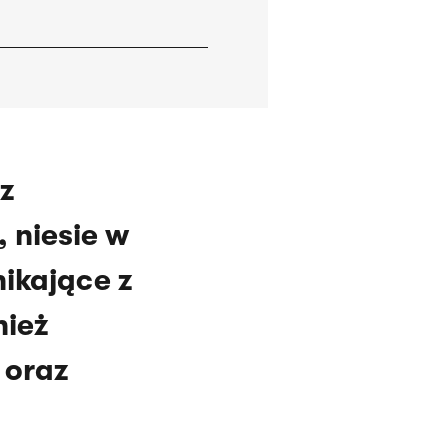
z
 niesie w
ikające z
nież
 oraz