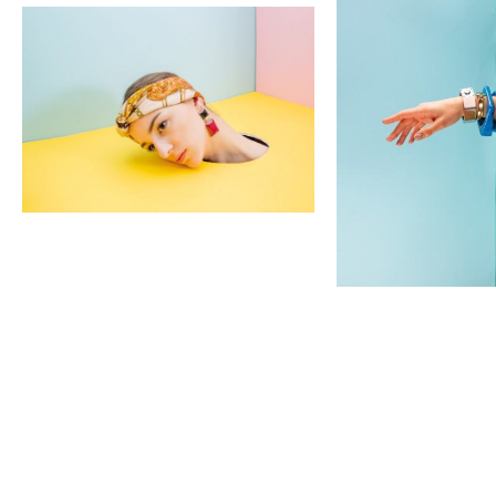
<p>Pracownia
Fotografii,&nbsp;Leszek
Pułtuski,
<p>Pracownia
sesja
Fotografii,&nbsp;Les
modowa</p>
Pułtuski,
sesja
modowa</p>