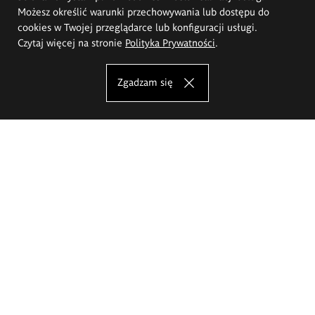
Możesz określić warunki przechowywania lub dostępu do
cookies w Twojej przeglądarce lub konfiguracji usługi.
Czytaj więcej na stronie
Polityka Prywatności
.
Zgadzam się
Akademia Sztuk Pięknych im.
Eugeniusza Gepperta we Wrocławiu
Oferta studiów
Wydział Architektury Wnętrz, Wzornictwa i Scenografii
Wydział Ceramiki i Szkła
Wydział Grafiki i Sztuki Mediów