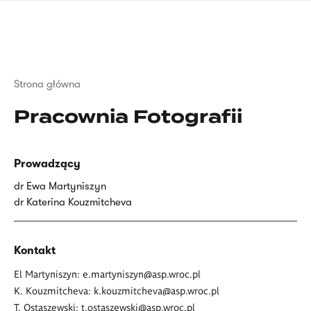
Przejdź
języka
do
migowego
treści
Ścieżka
Strona główna
nawigacyjna
Pracownia Fotografii
Prowadzący
dr Ewa Martyniszyn
dr Katerina Kouzmitcheva
Kontakt
El Martyniszyn:
e.martyniszyn@asp.wroc.pl
K. Kouzmitcheva
:
k.kouzmitcheva@asp.wroc.pl
T. Ostaszewski:
t.ostaszewski@asp.wroc.pl