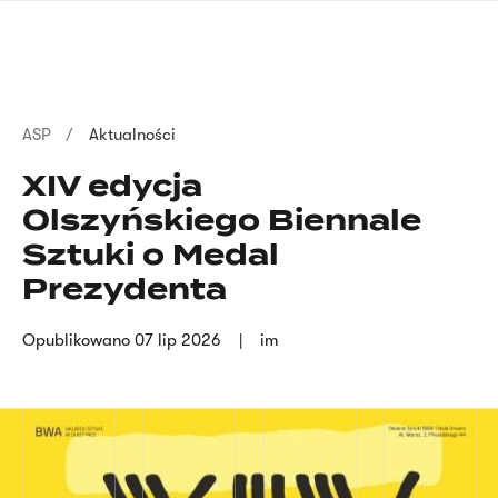
Przejdź
języka
do
migowego
treści
Ścieżka
ASP
Aktualności
nawigacyjna
XIV edycja
Olszyńskiego Biennale
Sztuki o Medal
Prezydenta
Opublikowano
07 lip 2026
im