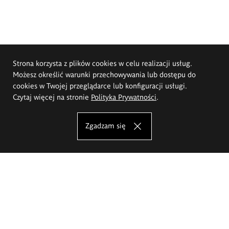
Strona korzysta z plików cookies w celu realizacji usług.
Możesz określić warunki przechowywania lub dostępu do
cookies w Twojej przeglądarce lub konfiguracji usługi.
Czytaj więcej na stronie
Polityka Prywatności
.
Zgadzam się
Akademia Sztuk Pięknych im.
Eugeniusza Gepperta we Wrocławiu
Oferta studiów