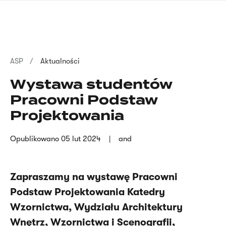
Przejdź
języka
do
migowego
treści
Ścieżka
ASP
Aktualności
nawigacyjna
Wystawa studentów
Pracowni Podstaw
Projektowania
Opublikowano
05 lut 2024
and
Zapraszamy na wystawę Pracowni
Podstaw Projektowania Katedry
Wzornictwa, Wydziału Architektury
Wnętrz, Wzornictwa i Scenografii,