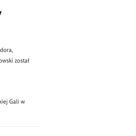
w
dora,
owski został
iej Gali w