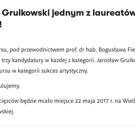
 Grulkowski jednym z laureató
!
rsu, pod przewodnictwem prof. dr hab. Bogusława Fie
rzy kandydatury w każdej z kategorii. Jarosław Grulk
rsu w kategorii sukces artystyczny.
ulujemy.
ięzców będzie miało miejsce 22 maja 2017 r. na Wielk
skiej.