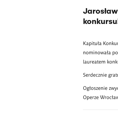
Jarosław
konkursu
Kapituła Konku
nominowała po t
laureatem konku
Serdecznie grat
Ogłoszenie zwyc
Operze Wrocław