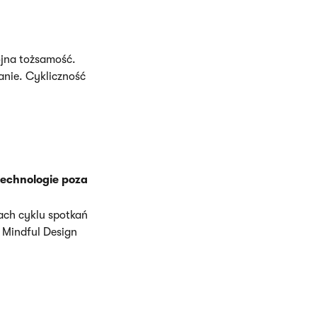
jna tożsamość.
anie. Cykliczność
technologie poza
ach cyklu spotkań
 Mindful Design