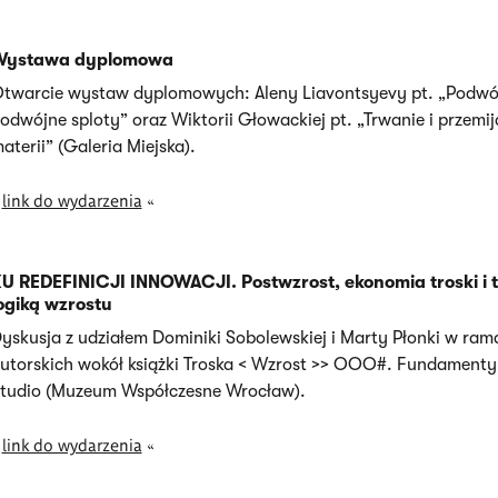
Wystawa dyplomowa
twarcie wystaw dyplomowych: Aleny Liavontsyevy pt. „Podwó
odwójne sploty” oraz Wiktorii Głowackiej pt. „Trwanie i przemij
aterii” (Galeria Miejska).
»
link do wydarzenia
«
U REDEFINICJI INNOWACJI. Postwzrost, ekonomia troski i 
ogiką wzrostu
yskusja z udziałem Dominiki Sobolewskiej i Marty Płonki w ram
utorskich wokół książki Troska < Wzrost >> OOO#. Fundamenty
tudio (Muzeum Współczesne Wrocław).
»
link do wydarzenia
«