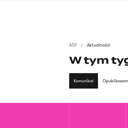
Przejdź
do
treści
Ścieżka
ASP
Aktualności
nawigacyjna
W tym ty
Komunikat
Opublikowan