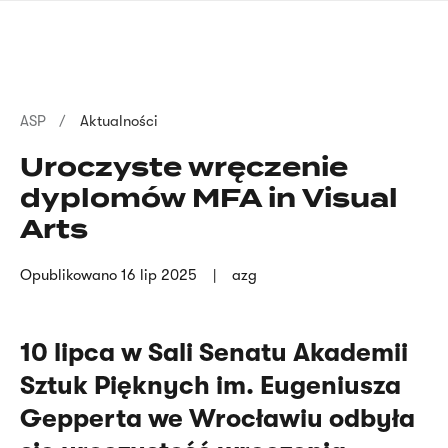
Przejdź
języka
do
migowego
treści
Ścieżka
ASP
Aktualności
nawigacyjna
Uroczyste wręczenie
dyplomów MFA in Visual
Arts
Opublikowano
16 lip 2025
azg
10 lipca w Sali Senatu Akademii
Sztuk Pięknych im. Eugeniusza
Gepperta we Wrocławiu odbyła