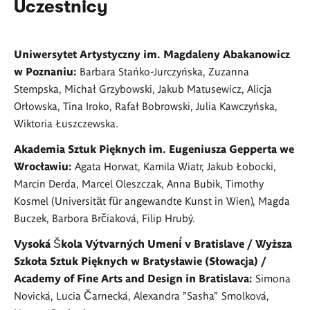
Uczestnicy
Uniwersytet Artystyczny im. Magdaleny Abakanowicz
w Poznaniu:
Barbara Stańko-Jurczyńska, Zuzanna
Stempska, Michał Grzybowski, Jakub Matusewicz, Alicja
Orłowska, Tina Iroko, Rafał Bobrowski, Julia Kawczyńska,
Wiktoria Łuszczewska.
Akademia Sztuk Pięknych im. Eugeniusza Gepperta we
Wrocławiu:
Agata Horwat, Kamila Wiatr, Jakub Łobocki,
Marcin Derda, Marcel Oleszczak, Anna Bubik, Timothy
Kosmel (Universität für angewandte Kunst in Wien), Magda
Buczek, Barbora Brčiaková, Filip Hrubý.
Vysoká Škola Výtvarných Umení v Bratislave / Wyższa
Szkoła Sztuk Pięknych w Bratysławie (Słowacja) /
Academy of Fine Arts and Design in Bratislava:
Simona
Novická, Lucia Čarnecká, Alexandra "Sasha" Smolková,