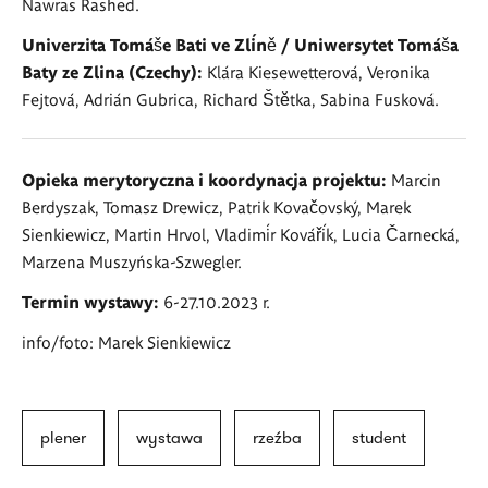
Nawras Rashed.
Univerzita Tomáše Bati ve Zlíně / Uniwersytet Tomáša
Baty ze Zlina (Czechy):
Klára Kiesewetterová, Veronika
Fejtová, Adrián Gubrica, Richard Štětka, Sabina Fusková.
Opieka merytoryczna i koordynacja projektu:
Marcin
Berdyszak, Tomasz Drewicz, Patrik Kovačovský, Marek
Sienkiewicz, Martin Hrvol, Vladimír Kovářík, Lucia Čarnecká,
Marzena Muszyńska-Szwegler.
Termin wystawy:
6-27.10.2023 r.
info/foto: Marek Sienkiewicz
plener
wystawa
rzeźba
student