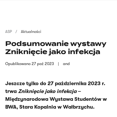
Przejdź
języka
do
migowego
treści
Ścieżka
ASP
Aktualności
nawigacyjna
Podsumowanie wystawy
Zniknięcie jako infekcja
Opublikowano
27 paź 2023
and
Jeszcze tylko do 27 października 2023 r.
trwa
Zniknięcie jako infekcja
–
Międzynarodowa Wystawa Studentów w
BWA, Stara Kopalnia w Wałbrzychu.