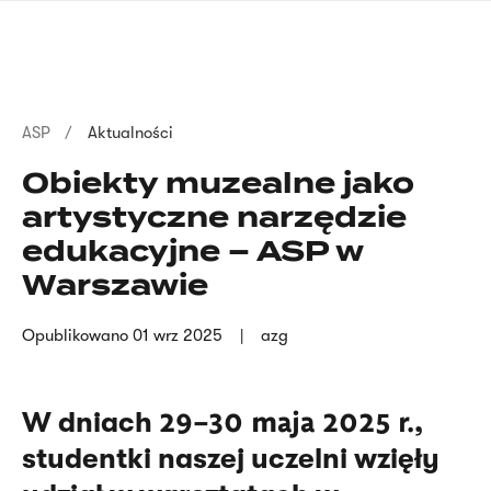
Przejdź
języka
do
migowego
treści
Ścieżka
ASP
Aktualności
nawigacyjna
Obiekty muzealne jako
artystyczne narzędzie
edukacyjne – ASP w
Warszawie
Opublikowano
01 wrz 2025
azg
29–30 maja 2025 r.
W dniach
,
studentki naszej uczelni wzięły