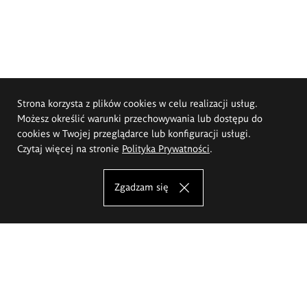
Strona korzysta z plików cookies w celu realizacji usług.
Możesz określić warunki przechowywania lub dostępu do
cookies w Twojej przeglądarce lub konfiguracji usługi.
Czytaj więcej na stronie
Polityka Prywatności
.
Zgadzam się
Akademia Sztuk Pięknych im.
Eugeniusza Gepperta we Wrocławiu