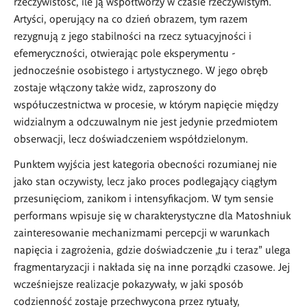
rzeczywistość, ile ją współtworzy w czasie rzeczywistym.
Artyści, operujący na co dzień obrazem, tym razem
rezygnują z jego stabilności na rzecz sytuacyjności i
efemeryczności, otwierając pole eksperymentu -
jednocześnie osobistego i artystycznego. W jego obręb
zostaje włączony także widz, zaproszony do
współuczestnictwa w procesie, w którym napięcie między
widzialnym a odczuwalnym nie jest jedynie przedmiotem
obserwacji, lecz doświadczeniem współdzielonym.
Punktem wyjścia jest kategoria obecności rozumianej nie
jako stan oczywisty, lecz jako proces podlegający ciągłym
przesunięciom, zanikom i intensyfikacjom. W tym sensie
performans wpisuje się w charakterystyczne dla Matoshniuk
zainteresowanie mechanizmami percepcji w warunkach
napięcia i zagrożenia, gdzie doświadczenie „tu i teraz” ulega
fragmentaryzacji i nakłada się na inne porządki czasowe. Jej
wcześniejsze realizacje pokazywały, w jaki sposób
codzienność zostaje przechwycona przez rytuały,