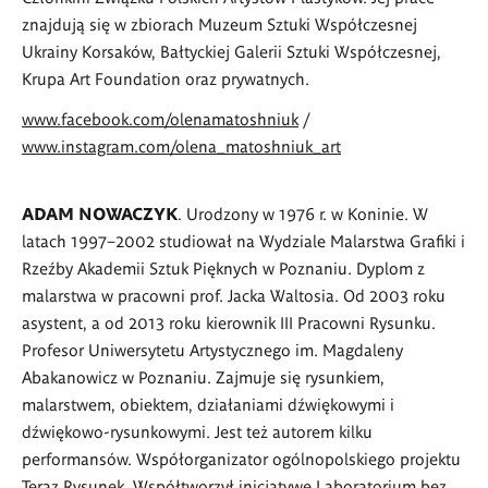
znajdują się w zbiorach Muzeum Sztuki Współczesnej
Ukrainy Korsaków, Bałtyckiej Galerii Sztuki Współczesnej,
Krupa Art Foundation oraz prywatnych.
www.facebook.com/olenamatoshniuk
/
www.instagram.com/olena_matoshniuk_art
ADAM NOWACZYK
. Urodzony w 1976 r. w Koninie. W
latach 1997–2002 studiował na Wydziale Malarstwa Grafiki i
Rzeźby Akademii Sztuk Pięknych w Poznaniu. Dyplom z
malarstwa w pracowni prof. Jacka Waltosia. Od 2003 roku
asystent, a od 2013 roku kierownik III Pracowni Rysunku.
Profesor Uniwersytetu Artystycznego im. Magdaleny
Abakanowicz w Poznaniu. Zajmuje się rysunkiem,
malarstwem, obiektem, działaniami dźwiękowymi i
dźwiękowo-rysunkowymi. Jest też autorem kilku
performansów. Współorganizator ogólnopolskiego projektu
Teraz Rysunek. Współtworzył inicjatywę Laboratorium bez