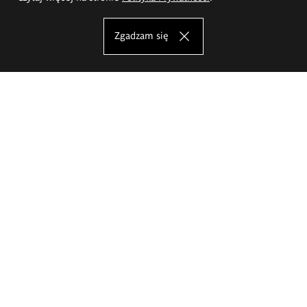
Zgadzam się
Akademia Sztuk Pięknych im.
Eugeniusza Gepperta we Wrocławiu
Oferta studiów
Wydział Architektury Wnętrz, Wzornictwa i Scenografii
Wydział Ceramiki i Szkła
Wydział Grafiki i Sztuki Mediów
Wydział Malarstwa i Rysunku
Wydział Rzeźby i Mediacji Sztuki