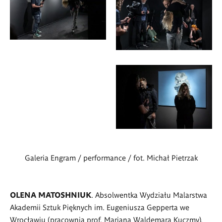
Pietrzak</p>
<p>fot.
<p>fot.
Michał
Michał
Pietrzak</p>
Pietrzak</p>
<p>fot.
Michał
Galeria Engram / performance / fot. Michał Pietrzak
Pietrzak</p>
OLENA MATOSHNIUK
. Absolwentka Wydziału Malarstwa
Akademii Sztuk Pięknych im. Eugeniusza Gepperta we
Wrocławiu (pracownia prof. Mariana Waldemara Kuczmy),