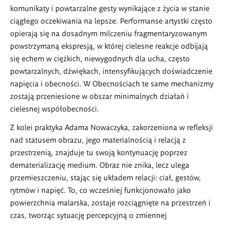
komunikaty i powtarzalne gesty wynikające z życia w stanie
ciągłego oczekiwania na lepsze. Performanse artystki często
opierają się na dosadnym milczeniu fragmentaryzowanym
powstrzymaną ekspresją, w której cielesne reakcje odbijają
się echem w ciężkich, niewygodnych dla ucha, często
powtarzalnych, dźwiękach, intensyfikujących doświadczenie
napięcia i obecności. W Obecnościach te same mechanizmy
zostają przeniesione w obszar minimalnych działań i
cielesnej współobecności.
Z kolei praktyka Adama Nowaczyka, zakorzeniona w refleksji
nad statusem obrazu, jego materialnością i relacją z
przestrzenią, znajduje tu swoją kontynuację poprzez
dematerializację medium. Obraz nie znika, lecz ulega
przemieszczeniu, stając się układem relacji: ciał, gestów,
rytmów i napięć. To, co wcześniej funkcjonowało jako
powierzchnia malarska, zostaje rozciągnięte na przestrzeń i
czas, tworząc sytuację percepcyjną o zmiennej