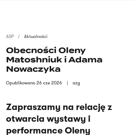
Przejdź
języka
do
migowego
treści
Ścieżka
ASP
Aktualności
nawigacyjna
Obecności Oleny
Matoshniuk i Adama
Nowaczyka
Opublikowano
26 cze 2026
azg
Zapraszamy na relację z
otwarcia wystawy i
performance
Oleny