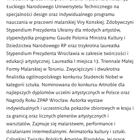
Łuckiego Narodowego Uniwersytetu Technicznego na
specjalności design oraz indywidualnego programu
nauczania w pracowni malarskiej Viry Konskiej. Zdobywczyni
Stypendium Prezydenta Ukrainy dla młodych artystów,
stypendystka programu Gaude Polonia Ministra Kultury i
Dziedzictwa Narodowego RP oraz trzykrotna laureatka
Stypendium Prezydenta Wrocławia w zakresie twórczości i
edukacji artystycznej. Laureatka I miejsca 13. Triennale Małej
Formy Malarskiej w Toruniu. Zwyciężczyni i dwukrotna
finalistka ogólnopolskiego konkursu Studencki Nobel w
kategorii sztuka. Nominowana do konkursu Artnoble dla
najlepszych dyplomów uczelni artystycznych w Polsce oraz
Nagrody Roku ZPAP Wrocław. Autorka wystaw
indywidualnych i uczestniczka pokazów zbiorowych w kraju i
za granicą oraz licznych plenerów artystycznych i
warsztatów. Zajmuje się malarstwem, performance i
działaniami intermedialnymi. Animatorka kultury i sztuki.
Członkini Związku Polskich Artystów Plastyków. Jej prace