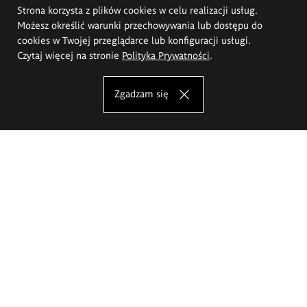
Strona korzysta z plików cookies w celu realizacji usług.
Możesz określić warunki przechowywania lub dostępu do
cookies w Twojej przeglądarce lub konfiguracji usługi.
Czytaj więcej na stronie
Polityka Prywatności
.
Zgadzam się
Akademia Sztuk Pięknych im.
Eugeniusza Gepperta we Wrocławiu
Oferta studiów
Wydział Architektury Wnętrz, Wzornictwa i Scenografii
Wydział Ceramiki i Szkła
Wydział Grafiki i Sztuki Mediów