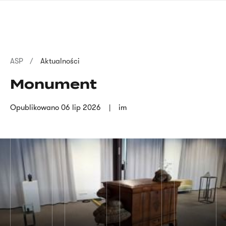
Przejdź
języka
do
migowego
treści
Ścieżka
ASP
Aktualności
nawigacyjna
Monument
Opublikowano
06 lip 2026
im