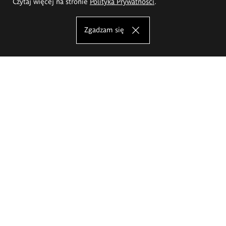
Czytaj więcej na stronie
Polityka Prywatności
.
Zgadzam się
Akademia Sztuk Pięknych im.
Eugeniusza Gepperta we Wrocławiu
Oferta studiów
Wydział Architektury Wnętrz, Wzornictwa i Scenografii
Wydział Ceramiki i Szkła
Wydział Grafiki i Sztuki Mediów
Wydział Malarstwa i Rysunku
Wydział Rzeźby i Mediacji Sztuki