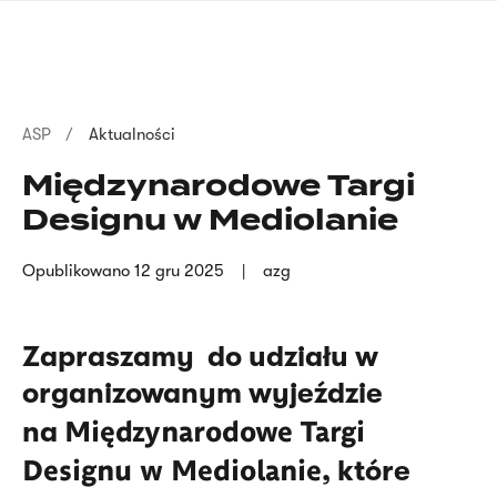
Przejdź
języka
do
migowego
treści
Ścieżka
ASP
Aktualności
nawigacyjna
Międzynarodowe Targi
Designu w Mediolanie
Opublikowano
12 gru 2025
azg
Zapraszamy do udziału w
organizowanym wyjeździe
Międzynarodowe Targi
na
Designu w Mediolanie
, które