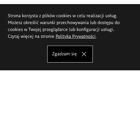
Strona korzysta z plików cookies w celu realizacji usług.
Możesz określić warunki przechowywania lub dostępu do
cookies w Twojej przeglądarce lub konfiguracji usługi.
Czytaj więcej na stronie
Polityka Prywatności
.
Zgadzam się
Akademia Sztuk Pięknych im.
Eugeniusza Gepperta we Wrocławiu
Oferta studiów
Wydział Architektury Wnętrz, Wzornictwa i Scenografii
Wydział Ceramiki i Szkła