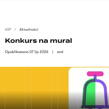
Przejdź
języka
do
migowego
treści
Ścieżka
ASP
Aktualności
nawigacyjna
Konkurs na mural
Opublikowano
07 lip 2026
and