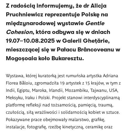
Z radością informujemy, że dr Alicja
Pruchniewicz reprezentuje Polskę na
międzynarodowej wystawie
Gentle
Cohesion
, która odbywa się w dniach
19.07–10.08.2025 w Galerii Ghețărie,
mieszczącej się w Pałacu Brâncoveanu w
Mogoșoaia koło Bukaresztu.
Wystawa, której kuratorką jest rumuńska artystka Adriana
Florea Băloiu, zgromadziła 19 artystek z 15 krajów, w tym z
Indii, Egiptu, Maroka, Irlandii, Mozambiku, Tajwanu, USA,
Meksyku, Iraku i Polski. Projekt stanowi interdyscyplinarną
platformę refleksji nad tożsamością, pamięcią, traumą,
czułością, siłą wrażliwości i solidarnością kobiet w sztuce.
Pokazywane prace obejmowały malarstwo, grafikę,
instalacje, fotografię, rzeźbę kinetyczną, ceramikę oraz