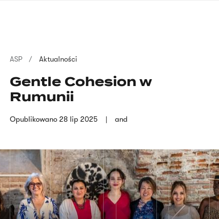
Przejdź
języka
do
migowego
treści
Ścieżka
ASP
Aktualności
nawigacyjna
Gentle Cohesion w
Rumunii
Opublikowano
28 lip 2025
and