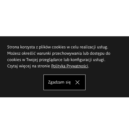
Strona korzysta z plików cookies w celu realizacji usług.
Możesz określić warunki przechowywania lub dostępu do
cookies w Twojej przeglądarce lub konfiguracji usługi.
Czytaj więcej na stronie
Polityka Prywatności
.
Zgadzam się
Akademia Sztuk Pięknych im.
Eugeniusza Gepperta we Wrocławiu