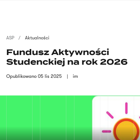
Przejdź
języka
do
migowego
treści
Ścieżka
ASP
Aktualności
nawigacyjna
Fundusz Aktywności
Studenckiej na rok 2026
Opublikowano
05 lis 2025
im