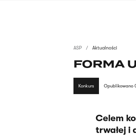
Przejdź
do
treści
Ścieżka
ASP
Aktualności
nawigacyjna
FORMA 
Konkurs
Opublikowano
Celem ko
trwałej i