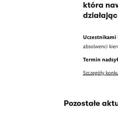
która naw
działając
Uczestnikami
absolwenci kier
Termin nadsył
Szczegóły konk
Pozostałe akt