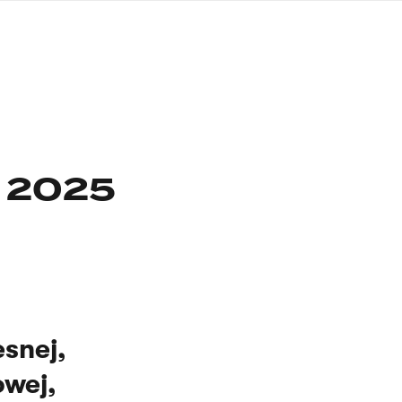
języka
migowego
 2025
snej,
owej,