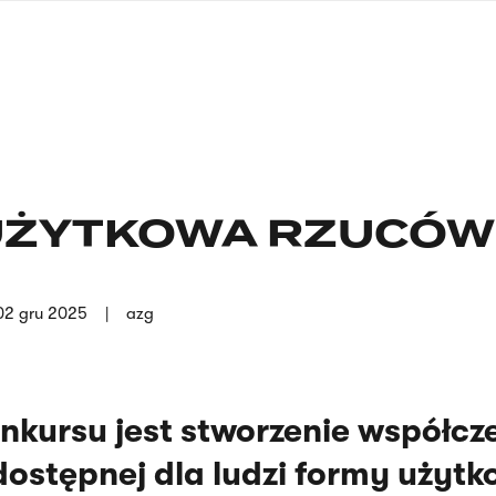
nagłówku
wersja
polska
UŻYTKOWA RZUCÓW
02 gru 2025
azg
nkursu jest stworzenie współcze
 dostępnej dla ludzi formy użytk