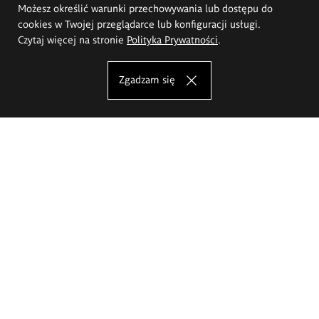
Możesz określić warunki przechowywania lub dostępu do
cookies w Twojej przeglądarce lub konfiguracji usługi.
Czytaj więcej na stronie
Polityka Prywatności
.
Zgadzam się
Akademia Sztuk Pięknych im.
Eugeniusza Gepperta we Wrocławiu
Oferta studiów
Wydział Architektury Wnętrz, Wzornictwa i Scenografii
Wydział Ceramiki i Szkła
Wydział Grafiki i Sztuki Mediów