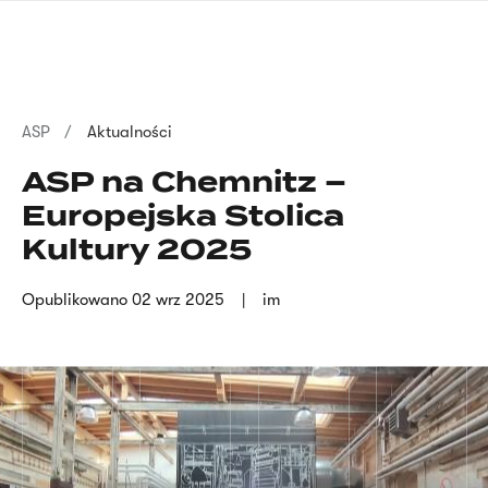
Przejdź
języka
do
migowego
treści
Ścieżka
ASP
Aktualności
nawigacyjna
ASP na Chemnitz –
Europejska Stolica
Kultury 2025
Opublikowano
02 wrz 2025
im