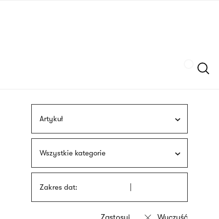
Przejdź
języka
do
migowego
treści
Szukaj
Artykuł
Wszystkie kategorie
Zakres dat: