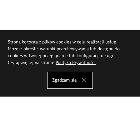
Strona korzysta z plików cookies w celu realizacji usług.
Możesz określić warunki przechowywania lub dostępu do
cookies w Twojej przeglądarce lub konfiguracji usługi.
Czytaj więcej na stronie
Polityka Prywatności
.
Zgadzam się
Akademia Sztuk Pięknych im.
Eugeniusza Gepperta we Wrocławiu