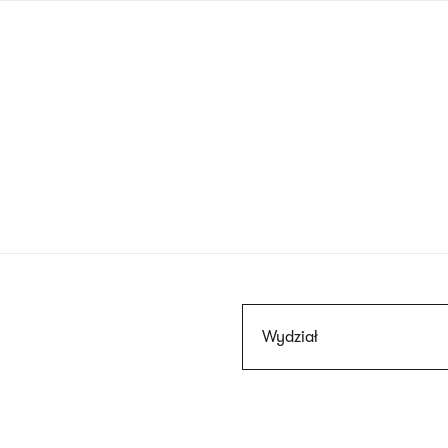
Przejdź
do
treści
Szukaj
Wydział