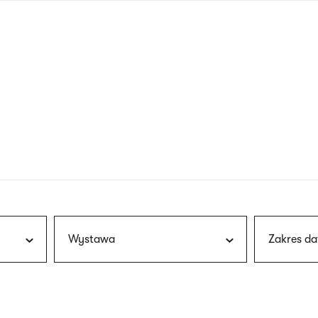
nagłówku
wersja
polska
Wystawa
Zakres da