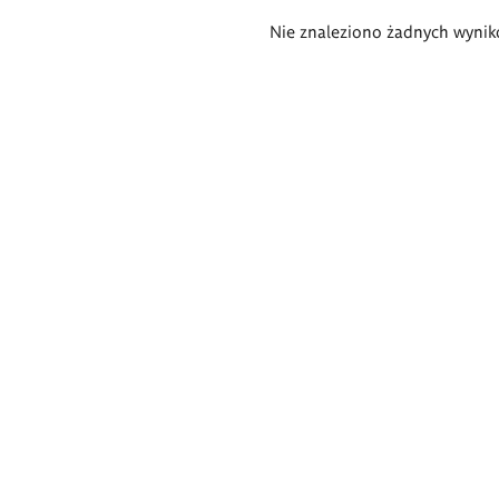
Wyniki
Nie znaleziono żadnych wynik
wyszukiwania