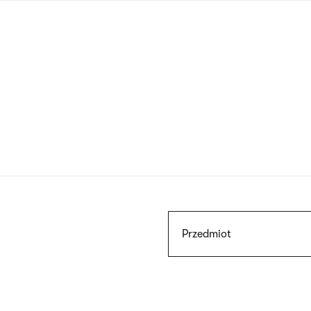
Przejdź
do
treści
Szukaj
Przedmiot