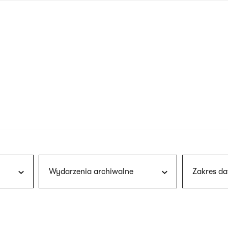
nagłówku
wersja
polska
Wydarzenia archiwalne
Zakres da