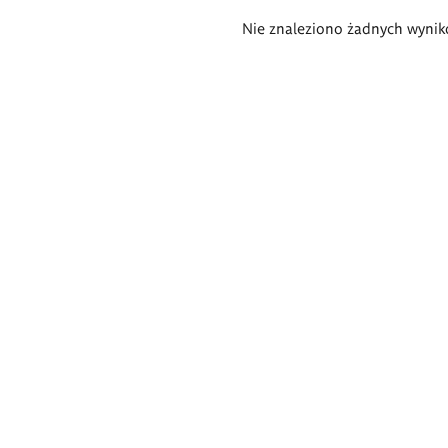
Wyniki
Nie znaleziono żadnych wynik
wyszukiwania