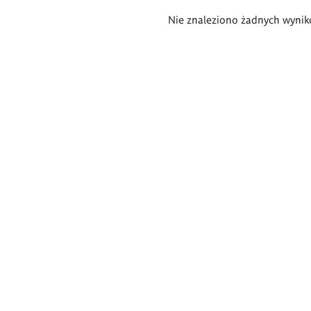
Wyniki
Nie znaleziono żadnych wynik
wyszukiwania