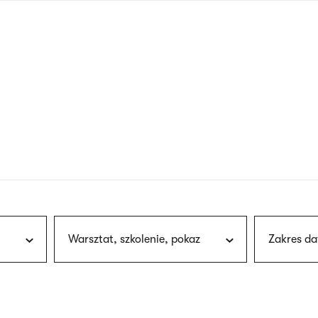
nagłówku
wersja
polska
Warsztat, szkolenie, pokaz
Zakres da