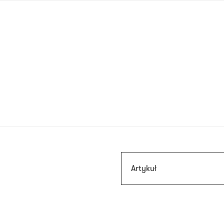
Przejdź
do
treści
Szukaj
Artykuł