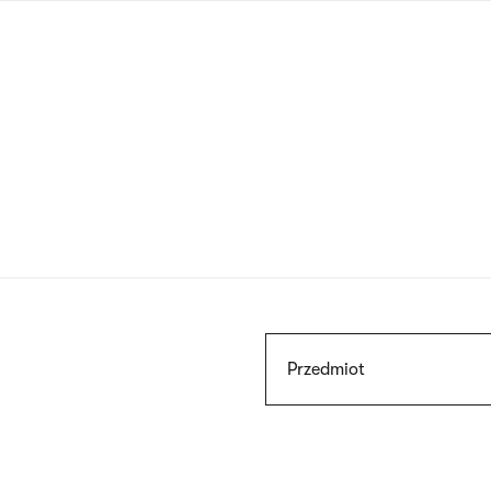
Przejdź
do
treści
Szukaj
Przedmiot