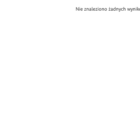
Wyniki
Nie znaleziono żadnych wynik
wyszukiwania