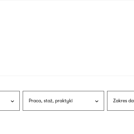
nagłówku
wersja
polska
Praca, staż, praktyki
Zakres da