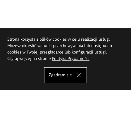
Strona korzysta z plików cookies w celu realizacji usług.
Możesz określić warunki przechowywania lub dostępu do
cookies w Twojej przeglądarce lub konfiguracji usługi.
Czytaj więcej na stronie
Polityka Prywatności
.
Zgadzam się
Akademia Sztuk Pięknych im.
Eugeniusza Gepperta we Wrocławiu