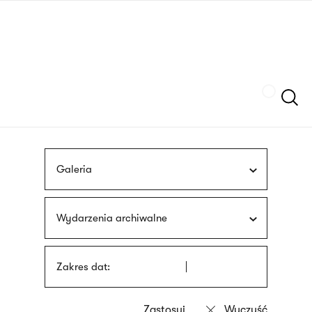
Przejdź
języka
do
migowego
treści
Szukaj
Galeria
Wydarzenia archiwalne
Zakres dat: