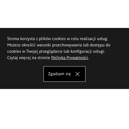
Strona korzysta z plików cookies w celu realizacji usług.
Możesz określić warunki przechowywania lub dostępu do
cookies w Twojej przeglądarce lub konfiguracji usługi.
Czytaj więcej na stronie
Polityka Prywatności
.
Zgadzam się
Akademia Sztuk Pięknych im.
Eugeniusza Gepperta we Wrocławiu