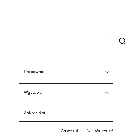
Przejdź
języka
do
migowego
treści
Szukaj
Pracownia
Wystawa
Zakres dat: