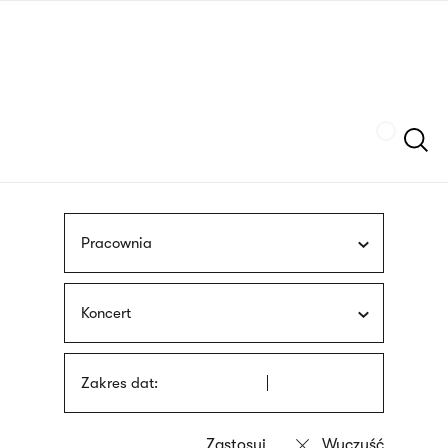
Przejdź
języka
do
migowego
treści
Szukaj
Pracownia
Koncert
Zakres dat: