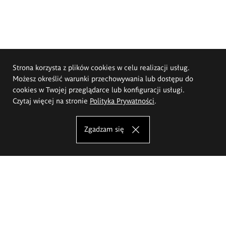
Strona korzysta z plików cookies w celu realizacji usług.
Możesz określić warunki przechowywania lub dostępu do
cookies w Twojej przeglądarce lub konfiguracji usługi.
Czytaj więcej na stronie
Polityka Prywatności
.
Zgadzam się
Akademia Sztuk Pięknych im.
Eugeniusza Gepperta we Wrocławiu