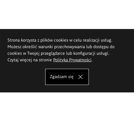
Strona korzysta z plików cookies w celu realizacji usług.
Możesz określić warunki przechowywania lub dostępu do
cookies w Twojej przeglądarce lub konfiguracji usługi.
Czytaj więcej na stronie
Polityka Prywatności
.
Zgadzam się
Akademia Sztuk Pięknych im.
Eugeniusza Gepperta we Wrocławiu