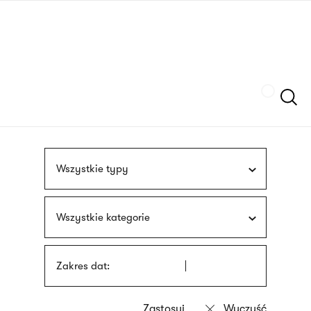
Przejdź
języka
do
migowego
treści
Szukaj
Wszystkie typy
Wszystkie kategorie
Zakres dat: