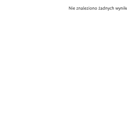
Wyniki
Nie znaleziono żadnych wynik
wyszukiwania