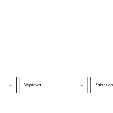
nagłówku
wersja
polska
Wystawa
Zakres da