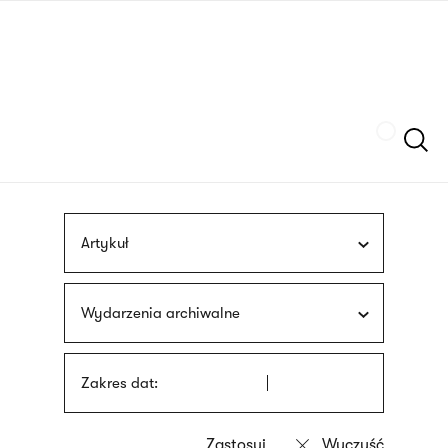
Przejdź
języka
do
migowego
treści
Szukaj
Artykuł
Wydarzenia archiwalne
Zakres dat: