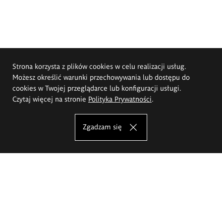
Strona korzysta z plików cookies w celu realizacji usług.
Możesz określić warunki przechowywania lub dostępu do
cookies w Twojej przeglądarce lub konfiguracji usługi.
Czytaj więcej na stronie
Polityka Prywatności
.
Zgadzam się
Akademia Sztuk Pięknych im.
Eugeniusza Gepperta we Wrocławiu