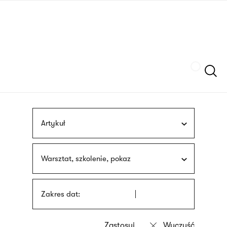
Przejdź
języka
do
migowego
treści
Szukaj
Artykuł
Warsztat, szkolenie, pokaz
Zakres dat: