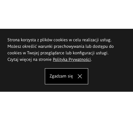
Strona korzysta z plików cookies w celu realizacji usług.
Możesz określić warunki przechowywania lub dostępu do
cookies w Twojej przeglądarce lub konfiguracji usługi.
Czytaj więcej na stronie
Polityka Prywatności
.
Zgadzam się
Akademia Sztuk Pięknych im.
Eugeniusza Gepperta we Wrocławiu