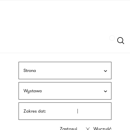
Przejdź
języka
do
migowego
treści
Szukaj
Strona
Wystawa
Zakres dat: