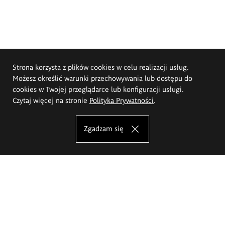
Strona korzysta z plików cookies w celu realizacji usług.
Możesz określić warunki przechowywania lub dostępu do
cookies w Twojej przeglądarce lub konfiguracji usługi.
Czytaj więcej na stronie
Polityka Prywatności
.
Zgadzam się
Akademia Sztuk Pięknych im.
Eugeniusza Gepperta we Wrocławiu